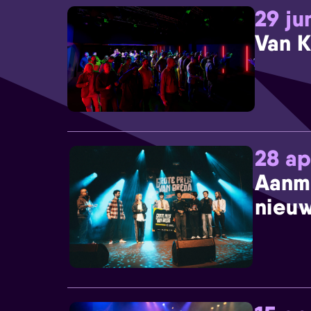
29 ju
Van K
28 ap
Aanm
nieuw