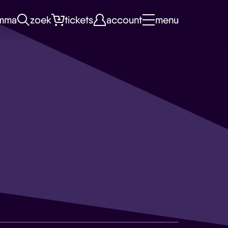
mma
zoek
tickets
account
menu