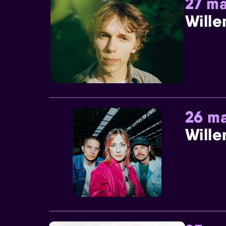
27 ma
Wille
26 ma
Wille