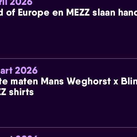
ril 2026
 of Europe en MEZZ slaan han
art 2026
te maten Mans Weghorst x Blin
Z shirts