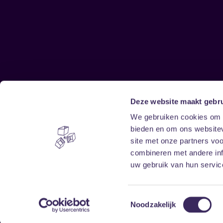
Deze website maakt gebru
Sitemap
We gebruiken cookies om c
bieden en om ons websitev
Home
Disclaimer
site met onze partners vo
Vrijwilligers
Toegankelijkheid
combineren met andere inf
Verhuur
Privacy & cookies
uw gebruik van hun service
Toestemmingsselectie
Noodzakelijk