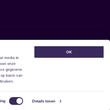
euwsbrief ontvangen?
OK
al media te
 van onze
deze gegevens
 op basis van
bruiken.
ing
Details tonen