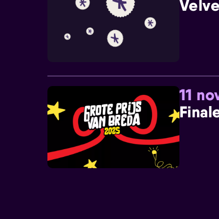
Velve
11 n
Final