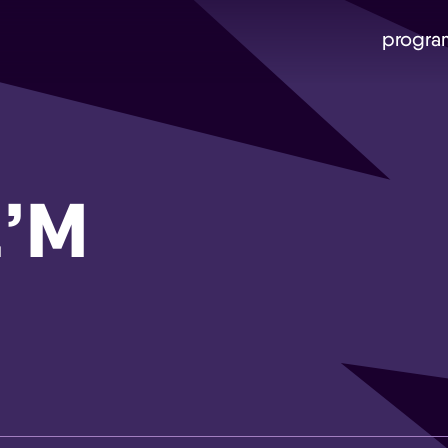
progra
z’M
Skip navigatie