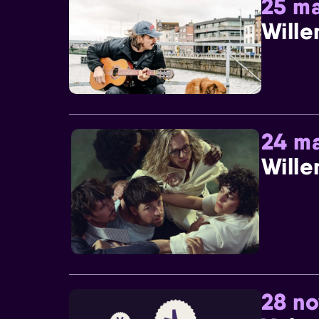
25 ma
Wille
24 ma
Wille
28 n