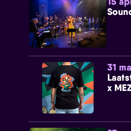
15 ap
Sound
31 ma
Laats
x MEZ