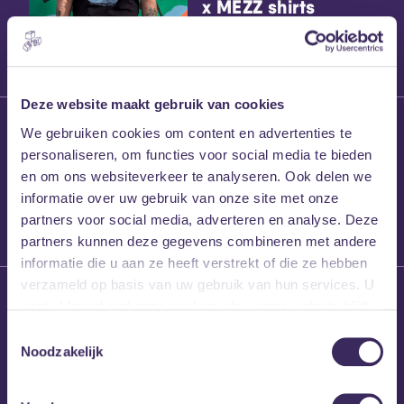
x MEZZ shirts
Deze website maakt gebruik van cookies
27 maart 2026
We gebruiken cookies om content en advertenties te
Willem’s Blog:
personaliseren, om functies voor social media te bieden
Frans Kalf
en om ons websiteverkeer te analyseren. Ook delen we
informatie over uw gebruik van onze site met onze
partners voor social media, adverteren en analyse. Deze
partners kunnen deze gegevens combineren met andere
informatie die u aan ze heeft verstrekt of die ze hebben
verzameld op basis van uw gebruik van hun services. U
26 maart 2026
gaat akkoord met onze cookies als u onze website blijft
Willem’s Blog: High
gebruiken.
Hi
Toestemmingsselectie
Noodzakelijk