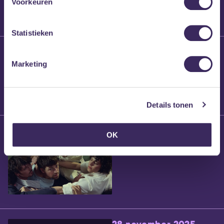
Voorkeuren
Statistieken
25 maart 2026
Willem’s Blog:
Marketing
Brennt Vanneste
Details tonen
24 maart 2026
OK
Willem’s Blog: Ão