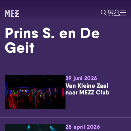
Tickets
Account
Progr
Menu
Zoek
Prins S. en De
Geit
29 juni 2026
Skip navigatie
Van Kleine Zaal
naar MEZZ Club
28 april 2026