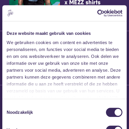
x MEZZ shirts
Deze website maakt gebruik van cookies
27 maart 2026
We gebruiken cookies om content en advertenties te
Willem’s Blog:
personaliseren, om functies voor social media te bieden
Frans Kalf
en om ons websiteverkeer te analyseren. Ook delen we
informatie over uw gebruik van onze site met onze
partners voor social media, adverteren en analyse. Deze
partners kunnen deze gegevens combineren met andere
informatie die u aan ze heeft verstrekt of die ze hebben
verzameld op basis van uw gebruik van hun services. U
26 maart 2026
gaat akkoord met onze cookies als u onze website blijft
Willem’s Blog: High
gebruiken.
Hi
Toestemmingsselectie
Noodzakelijk