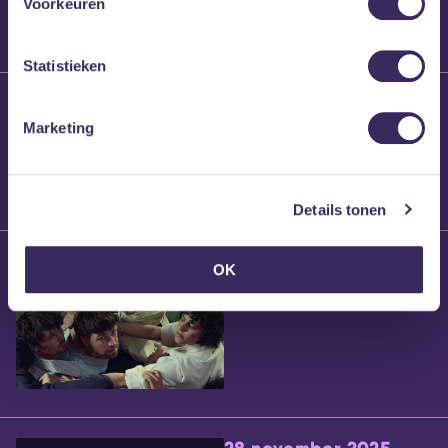
Voorkeuren
Statistieken
25 maart 2026
Willem’s Blog:
Marketing
Brennt Vanneste
Details tonen
24 maart 2026
OK
Willem’s Blog: Ão