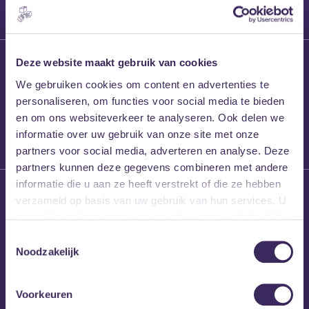
27 maart 2026
Deze website maakt gebruik van cookies
Willem’s Blog:
We gebruiken cookies om content en advertenties te
Frans Kalf
personaliseren, om functies voor social media te bieden
en om ons websiteverkeer te analyseren. Ook delen we
informatie over uw gebruik van onze site met onze
partners voor social media, adverteren en analyse. Deze
partners kunnen deze gegevens combineren met andere
informatie die u aan ze heeft verstrekt of die ze hebben
26 maart 2026
verzameld op basis van uw gebruik van hun services. U
Willem’s Blog: High
gaat akkoord met onze cookies als u onze website blijft
Hi
gebruiken.
Toestemmingsselectie
Noodzakelijk
Voorkeuren