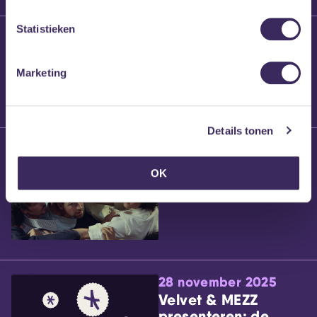
Statistieken
25 maart 2026
Willem’s Blog:
Brennt Vanneste
Marketing
Details tonen
24 maart 2026
Willem’s Blog: Ão
OK
28 november 2025
Velvet & MEZZ
presenteren: de