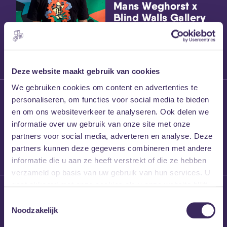
Mans Weghorst x
Blind Walls Gallery
x MEZZ shirts
Deze website maakt gebruik van cookies
We gebruiken cookies om content en advertenties te
27 maart 2026
personaliseren, om functies voor social media te bieden
Willem’s Blog:
en om ons websiteverkeer te analyseren. Ook delen we
Frans Kalf
informatie over uw gebruik van onze site met onze
partners voor social media, adverteren en analyse. Deze
partners kunnen deze gegevens combineren met andere
informatie die u aan ze heeft verstrekt of die ze hebben
verzameld op basis van uw gebruik van hun services. U
gaat akkoord met onze cookies als u onze website blijft
26 maart 2026
gebruiken.
Toestemmingsselectie
Willem’s Blog: High
Noodzakelijk
Hi