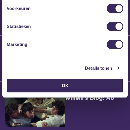
Voorkeuren
Statistieken
25 maart 2026
Marketing
Willem’s Blog:
Brennt Vanneste
Details tonen
OK
24 maart 2026
Willem’s Blog: Ão