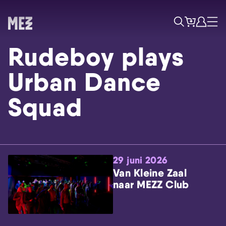
Tickets
Account
Progr
Menu
Zoek
Rudeboy plays
Urban Dance
Squad
Skip navigatie
29 juni 2026
Van Kleine Zaal
naar MEZZ Club