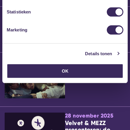
Statistieken
25 maart 2026
Willem’s Blog:
Brennt Vanneste
Marketing
Details tonen
24 maart 2026
Willem’s Blog: Ão
OK
28 november 2025
Velvet & MEZZ
presenteren: de