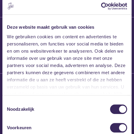
27 maart 2026
Deze website maakt gebruik van cookies
Willem’s Blog:
We gebruiken cookies om content en advertenties te
Frans Kalf
personaliseren, om functies voor social media te bieden
en om ons websiteverkeer te analyseren. Ook delen we
informatie over uw gebruik van onze site met onze
partners voor social media, adverteren en analyse. Deze
partners kunnen deze gegevens combineren met andere
informatie die u aan ze heeft verstrekt of die ze hebben
26 maart 2026
verzameld op basis van uw gebruik van hun services. U
Willem’s Blog: High
gaat akkoord met onze cookies als u onze website blijft
Hi
gebruiken.
Toestemmingsselectie
Noodzakelijk
Voorkeuren