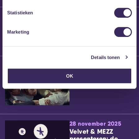
Statistieken
25 maart 2026
Willem’s Blog:
Brennt Vanneste
Marketing
Details tonen
24 maart 2026
Willem’s Blog: Ão
OK
28 november 2025
Velvet & MEZZ
presenteren: de