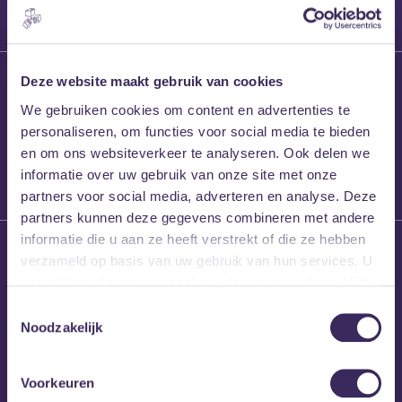
27 maart 2026
Deze website maakt gebruik van cookies
Willem’s Blog:
We gebruiken cookies om content en advertenties te
Frans Kalf
personaliseren, om functies voor social media te bieden
en om ons websiteverkeer te analyseren. Ook delen we
informatie over uw gebruik van onze site met onze
partners voor social media, adverteren en analyse. Deze
partners kunnen deze gegevens combineren met andere
informatie die u aan ze heeft verstrekt of die ze hebben
26 maart 2026
verzameld op basis van uw gebruik van hun services. U
Willem’s Blog: High
gaat akkoord met onze cookies als u onze website blijft
Hi
gebruiken.
Toestemmingsselectie
Noodzakelijk
Voorkeuren