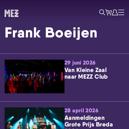
Tickets
Account
Progr
Menu
Zoek
Frank Boeijen
29 juni 2026
Van Kleine Zaal
naar MEZZ Club
Skip navigatie
28 april 2026
Aanmeldingen
Grote Prijs Breda