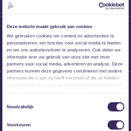
27 maart 2026
Deze website maakt gebruik van cookies
Willem’s Blog:
We gebruiken cookies om content en advertenties te
Frans Kalf
personaliseren, om functies voor social media te bieden
en om ons websiteverkeer te analyseren. Ook delen we
informatie over uw gebruik van onze site met onze
partners voor social media, adverteren en analyse. Deze
partners kunnen deze gegevens combineren met andere
informatie die u aan ze heeft verstrekt of die ze hebben
26 maart 2026
verzameld op basis van uw gebruik van hun services. U
Willem’s Blog: High
gaat akkoord met onze cookies als u onze website blijft
Hi
gebruiken.
Toestemmingsselectie
Noodzakelijk
Voorkeuren