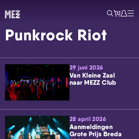
Tickets
Account
Progr
Menu
Zoek
Punkrock Riot
29 juni 2026
Van Kleine Zaal
naar MEZZ Club
Skip navigatie
28 april 2026
Aanmeldingen
Grote Prijs Breda