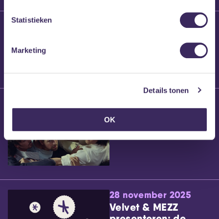
Statistieken
25 maart 2026
Willem’s Blog:
Brennt Vanneste
Marketing
Details tonen
24 maart 2026
Willem’s Blog: Ão
OK
28 november 2025
Velvet & MEZZ
presenteren: de