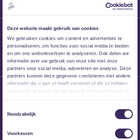
27 maart 2026
Deze website maakt gebruik van cookies
Willem’s Blog:
We gebruiken cookies om content en advertenties te
Frans Kalf
personaliseren, om functies voor social media te bieden
en om ons websiteverkeer te analyseren. Ook delen we
informatie over uw gebruik van onze site met onze
partners voor social media, adverteren en analyse. Deze
partners kunnen deze gegevens combineren met andere
informatie die u aan ze heeft verstrekt of die ze hebben
26 maart 2026
verzameld op basis van uw gebruik van hun services. U
Willem’s Blog: High
gaat akkoord met onze cookies als u onze website blijft
Hi
gebruiken.
Toestemmingsselectie
Noodzakelijk
Voorkeuren