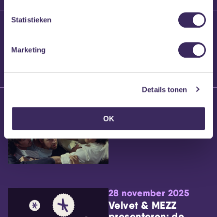
Statistieken
25 maart 2026
Willem’s Blog:
Brennt Vanneste
Marketing
Details tonen
24 maart 2026
Willem’s Blog: Ão
OK
28 november 2025
Velvet & MEZZ
presenteren: de