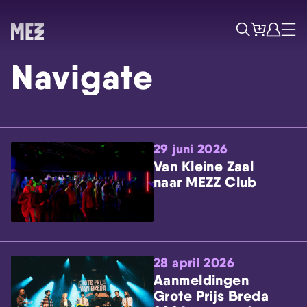
Tickets
Account
Progr
Menu
Zoek
Navigate
29 juni 2026
Van Kleine Zaal
naar MEZZ Club
Skip navigatie
28 april 2026
Aanmeldingen
Grote Prijs Breda