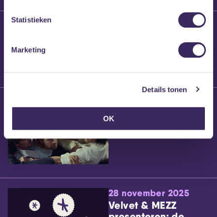
Statistieken
25 maart 2026
Willem’s Blog:
Brennt Vanneste
Marketing
Details tonen
24 maart 2026
Willem’s Blog: Ão
OK
28 november 2025
Velvet & MEZZ
presenteren: de