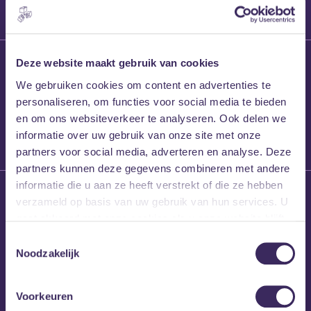
27 maart 2026
Deze website maakt gebruik van cookies
Willem’s Blog:
We gebruiken cookies om content en advertenties te
Frans Kalf
personaliseren, om functies voor social media te bieden
en om ons websiteverkeer te analyseren. Ook delen we
informatie over uw gebruik van onze site met onze
partners voor social media, adverteren en analyse. Deze
partners kunnen deze gegevens combineren met andere
informatie die u aan ze heeft verstrekt of die ze hebben
26 maart 2026
verzameld op basis van uw gebruik van hun services. U
Willem’s Blog: High
gaat akkoord met onze cookies als u onze website blijft
Hi
gebruiken.
Toestemmingsselectie
Noodzakelijk
Voorkeuren