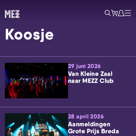
Tickets
Account
Progr
Menu
Zoek
Koosje
29 juni 2026
Van Kleine Zaal
naar MEZZ Club
Skip navigatie
28 april 2026
Aanmeldingen
Grote Prijs Breda