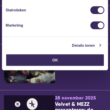
Statistieken
25 maart 2026
Willem’s Blog:
Brennt Vanneste
Marketing
Details tonen
24 maart 2026
Willem’s Blog: Ão
OK
28 november 2025
Velvet & MEZZ
presenteren: de