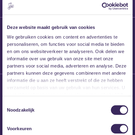
27 maart 2026
Deze website maakt gebruik van cookies
Willem’s Blog:
We gebruiken cookies om content en advertenties te
Frans Kalf
personaliseren, om functies voor social media te bieden
en om ons websiteverkeer te analyseren. Ook delen we
informatie over uw gebruik van onze site met onze
partners voor social media, adverteren en analyse. Deze
partners kunnen deze gegevens combineren met andere
informatie die u aan ze heeft verstrekt of die ze hebben
26 maart 2026
verzameld op basis van uw gebruik van hun services. U
Willem’s Blog: High
gaat akkoord met onze cookies als u onze website blijft
Hi
gebruiken.
Toestemmingsselectie
Noodzakelijk
Voorkeuren