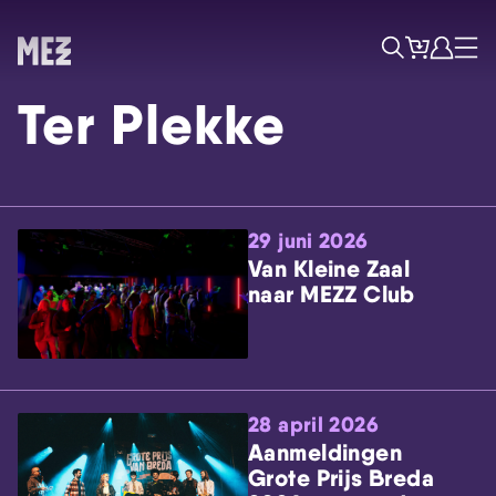
Tickets
Account
Progr
Menu
Zoek
Ter Plekke
29 juni 2026
Van Kleine Zaal
naar MEZZ Club
Skip navigatie
28 april 2026
Aanmeldingen
Grote Prijs Breda