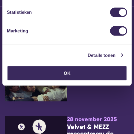
Statistieken
25 maart 2026
Willem’s Blog:
Brennt Vanneste
Marketing
Details tonen
24 maart 2026
Willem’s Blog: Ão
OK
28 november 2025
Velvet & MEZZ
presenteren: de