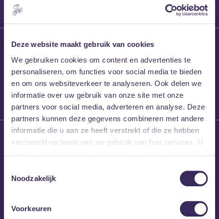
27 maart 2026
Deze website maakt gebruik van cookies
Willem’s Blog:
We gebruiken cookies om content en advertenties te
Frans Kalf
personaliseren, om functies voor social media te bieden
en om ons websiteverkeer te analyseren. Ook delen we
informatie over uw gebruik van onze site met onze
partners voor social media, adverteren en analyse. Deze
partners kunnen deze gegevens combineren met andere
informatie die u aan ze heeft verstrekt of die ze hebben
26 maart 2026
verzameld op basis van uw gebruik van hun services. U
Willem’s Blog: High
gaat akkoord met onze cookies als u onze website blijft
Hi
gebruiken.
Toestemmingsselectie
Noodzakelijk
Voorkeuren