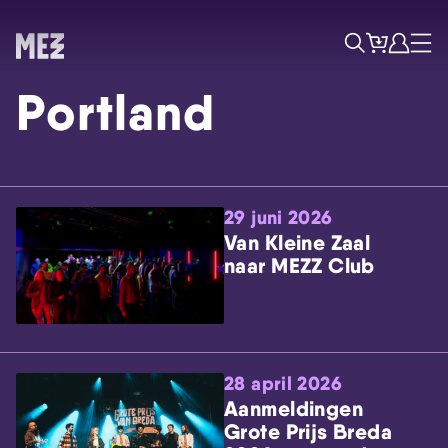
Tickets
Account
Progr
Menu
Zoek
Portland
29 juni 2026
Van Kleine Zaal
naar MEZZ Club
Skip navigatie
28 april 2026
Aanmeldingen
Grote Prijs Breda