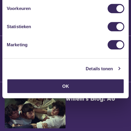
Voorkeuren
Statistieken
25 maart 2026
Marketing
Willem’s Blog:
Brennt Vanneste
Details tonen
OK
24 maart 2026
Willem’s Blog: Ão