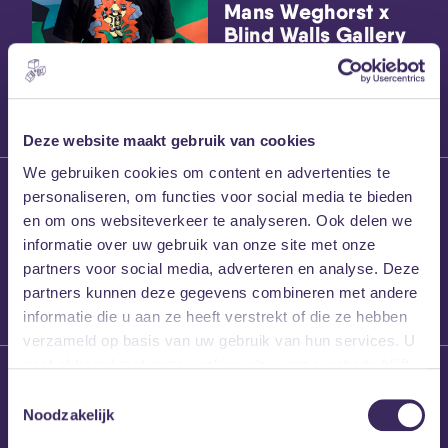
Mans Weghorst x
Blind Walls Gallery
x MEZZ shirts
Deze website maakt gebruik van cookies
We gebruiken cookies om content en advertenties te
27 maart 2026
personaliseren, om functies voor social media te bieden
Willem’s Blog:
en om ons websiteverkeer te analyseren. Ook delen we
Frans Kalf
informatie over uw gebruik van onze site met onze
partners voor social media, adverteren en analyse. Deze
partners kunnen deze gegevens combineren met andere
informatie die u aan ze heeft verstrekt of die ze hebben
verzameld op basis van uw gebruik van hun services. U
gaat akkoord met onze cookies als u onze website blijft
26 maart 2026
gebruiken.
Toestemmingsselectie
Willem’s Blog: High
Noodzakelijk
Hi