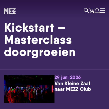
Tickets
Account
Progr
Menu
Zoek
Kickstart –
Masterclass
doorgroeien
Skip navigatie
29 juni 2026
Van Kleine Zaal
naar MEZZ Club