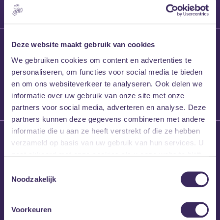
27 maart 2026
Deze website maakt gebruik van cookies
Willem’s Blog:
We gebruiken cookies om content en advertenties te
Frans Kalf
personaliseren, om functies voor social media te bieden
en om ons websiteverkeer te analyseren. Ook delen we
informatie over uw gebruik van onze site met onze
partners voor social media, adverteren en analyse. Deze
partners kunnen deze gegevens combineren met andere
informatie die u aan ze heeft verstrekt of die ze hebben
26 maart 2026
verzameld op basis van uw gebruik van hun services. U
Willem’s Blog: High
gaat akkoord met onze cookies als u onze website blijft
Hi
gebruiken.
Toestemmingsselectie
Noodzakelijk
Voorkeuren