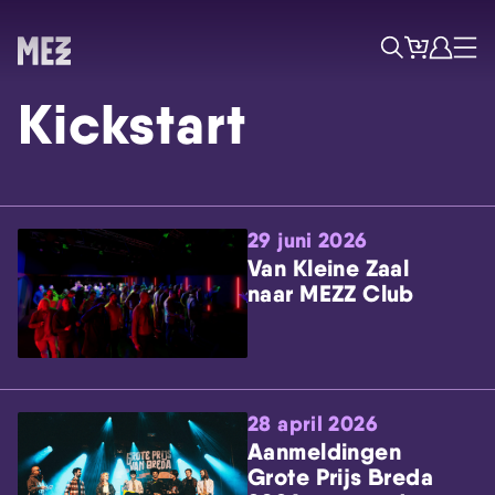
Tickets
Account
Progr
Menu
Zoek
Kickstart
29 juni 2026
Van Kleine Zaal
naar MEZZ Club
Skip navigatie
28 april 2026
Aanmeldingen
Grote Prijs Breda