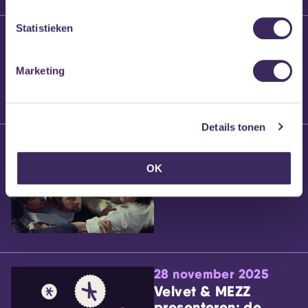
Statistieken
25 maart 2026
Willem’s Blog:
Brennt Vanneste
Marketing
Details tonen
24 maart 2026
Willem’s Blog: Ão
OK
28 november 2025
Velvet & MEZZ
presenteren: de