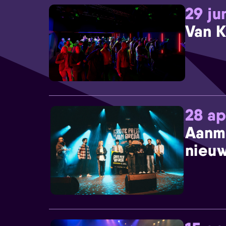
29 ju
Van K
28 ap
Aanm
nieuw