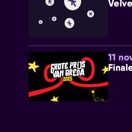
Velve
11 n
Final