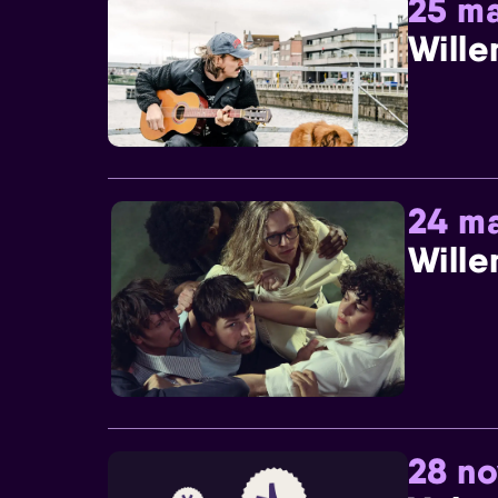
25 ma
Wille
24 ma
Wille
28 n