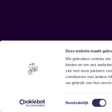
Deze website maakt gebru
Sitemap
We gebruiken cookies om c
bieden en om ons websitev
Home
Disclaimer
site met onze partners vo
Vrijwilligers
Toegankelijkheid
combineren met andere inf
Verhuur
Privacy & cookies
uw gebruik van hun service
Toestemmingsselectie
Noodzakelijk