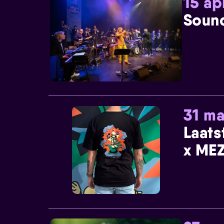
15 ap
Sound
31 ma
Laats
x MEZ