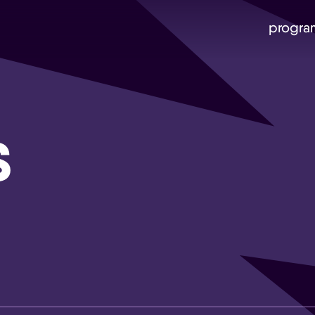
progra
S
Skip navigatie