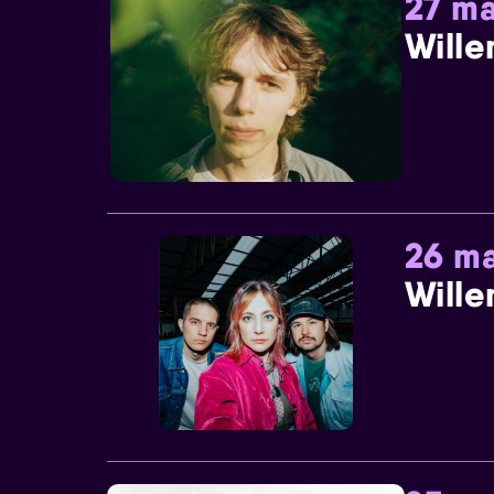
27 ma
Wille
26 ma
Wille