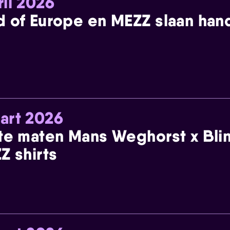
ril 2026
 of Europe en MEZZ slaan han
art 2026
te maten Mans Weghorst x Blin
Z shirts