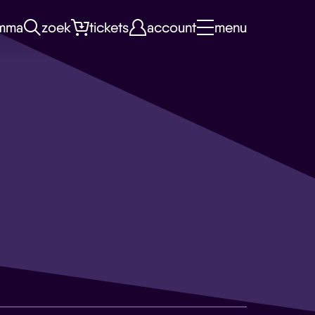
mma
zoek
tickets
account
menu