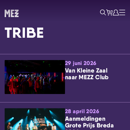
Tickets
Account
Progr
Menu
Zoek
TRIBE
29 juni 2026
Van Kleine Zaal
naar MEZZ Club
Skip navigatie
28 april 2026
Aanmeldingen
Grote Prijs Breda