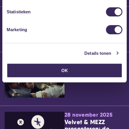
Statistieken
25 maart 2026
Willem’s Blog:
Brennt Vanneste
Marketing
Details tonen
24 maart 2026
Willem’s Blog: Ão
OK
28 november 2025
Velvet & MEZZ
presenteren: de