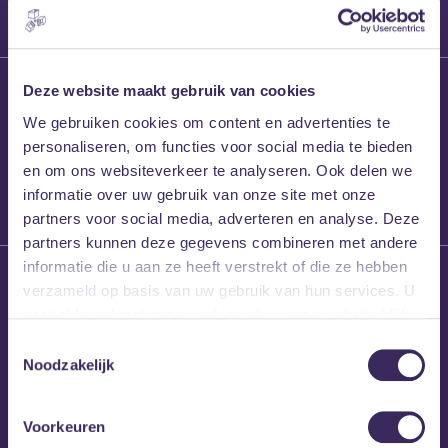
27 maart 2026
Deze website maakt gebruik van cookies
Willem’s Blog:
We gebruiken cookies om content en advertenties te
Frans Kalf
personaliseren, om functies voor social media te bieden
en om ons websiteverkeer te analyseren. Ook delen we
informatie over uw gebruik van onze site met onze
partners voor social media, adverteren en analyse. Deze
partners kunnen deze gegevens combineren met andere
informatie die u aan ze heeft verstrekt of die ze hebben
26 maart 2026
verzameld op basis van uw gebruik van hun services. U
Willem’s Blog: High
gaat akkoord met onze cookies als u onze website blijft
Hi
gebruiken.
Toestemmingsselectie
Noodzakelijk
Voorkeuren