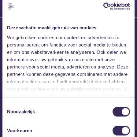
27 maart 2026
Deze website maakt gebruik van cookies
Willem’s Blog:
We gebruiken cookies om content en advertenties te
Frans Kalf
personaliseren, om functies voor social media te bieden
en om ons websiteverkeer te analyseren. Ook delen we
informatie over uw gebruik van onze site met onze
partners voor social media, adverteren en analyse. Deze
partners kunnen deze gegevens combineren met andere
informatie die u aan ze heeft verstrekt of die ze hebben
26 maart 2026
verzameld op basis van uw gebruik van hun services. U
Willem’s Blog: High
gaat akkoord met onze cookies als u onze website blijft
Hi
gebruiken.
Toestemmingsselectie
Noodzakelijk
Voorkeuren