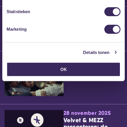
Statistieken
25 maart 2026
Willem’s Blog:
Brennt Vanneste
Marketing
Details tonen
24 maart 2026
Willem’s Blog: Ão
OK
28 november 2025
Velvet & MEZZ
presenteren: de