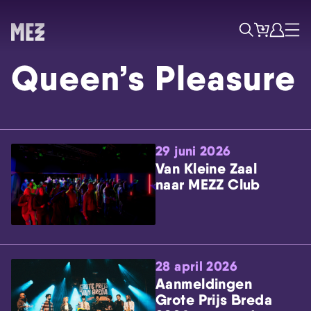
Tickets
Account
Progr
Menu
Zoek
Queen’s Pleasure
29 juni 2026
Van Kleine Zaal
naar MEZZ Club
Skip navigatie
28 april 2026
Aanmeldingen
Grote Prijs Breda