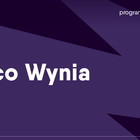
progra
co Wynia
Skip navigatie