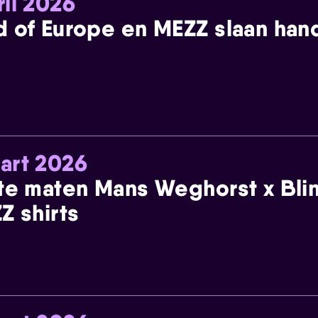
ril 2026
 of Europe en MEZZ slaan han
art 2026
te maten Mans Weghorst x Blin
Z shirts