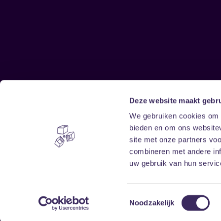
Deze website maakt gebru
Sitemap
We gebruiken cookies om c
bieden en om ons websitev
Home
Disclaimer
site met onze partners vo
Vrijwilligers
Toegankelijkheid
combineren met andere inf
Verhuur
Privacy & cookies
uw gebruik van hun service
Toestemmingsselectie
Noodzakelijk