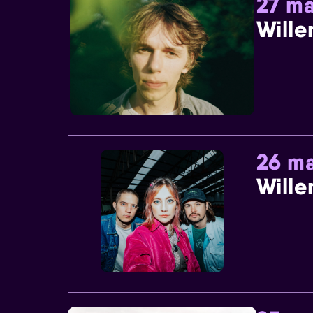
27 ma
Wille
26 ma
Wille