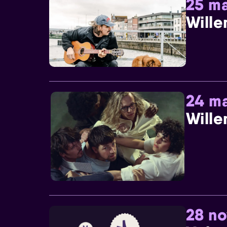
25 ma
Wille
24 ma
Wille
28 n