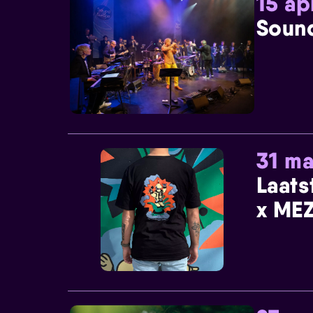
15 ap
Sound
31 ma
Laats
x MEZ