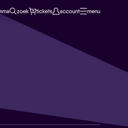
mma
zoek
tickets
account
menu