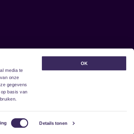
euwsbrief ontvangen?
OK
al media te
 van onze
deze gegevens
 op basis van
bruiken.
ing
Details tonen