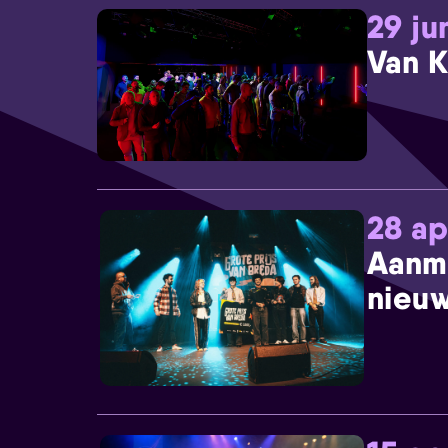
29 ju
Van K
28 ap
Aanm
nieuw