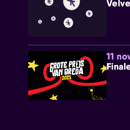
Velve
11 n
Final