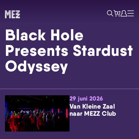
Tickets
Account
Progr
Menu
Zoek
Black Hole
Presents Stardust
Odyssey
Skip navigatie
29 juni 2026
Van Kleine Zaal
naar MEZZ Club