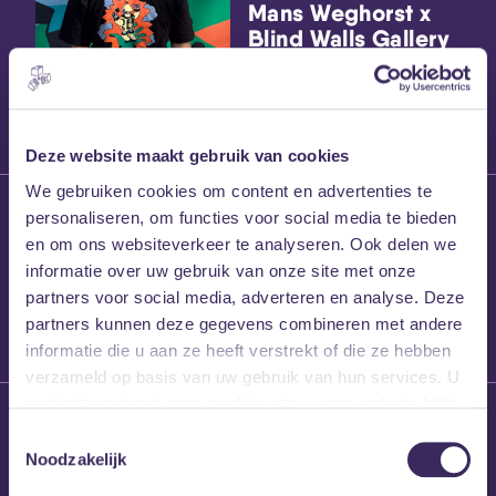
Mans Weghorst x
Blind Walls Gallery
x MEZZ shirts
Deze website maakt gebruik van cookies
We gebruiken cookies om content en advertenties te
27 maart 2026
personaliseren, om functies voor social media te bieden
Willem’s Blog:
en om ons websiteverkeer te analyseren. Ook delen we
Frans Kalf
informatie over uw gebruik van onze site met onze
partners voor social media, adverteren en analyse. Deze
partners kunnen deze gegevens combineren met andere
informatie die u aan ze heeft verstrekt of die ze hebben
verzameld op basis van uw gebruik van hun services. U
gaat akkoord met onze cookies als u onze website blijft
26 maart 2026
gebruiken.
Toestemmingsselectie
Willem’s Blog: High
Noodzakelijk
Hi