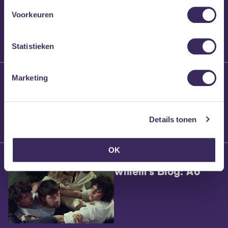
Voorkeuren
Statistieken
25 maart 2026
Marketing
Willem’s Blog:
Brennt Vanneste
Details tonen
OK
24 maart 2026
Willem’s Blog: Ão