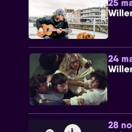
25 ma
Wille
24 ma
Wille
28 n