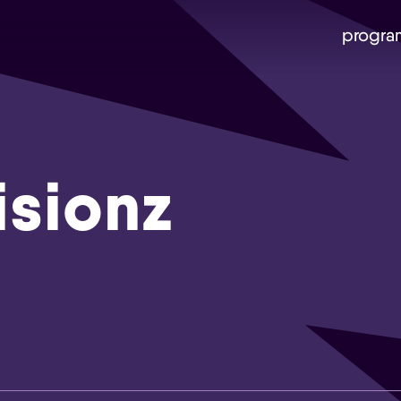
progra
isionz
Skip navigatie