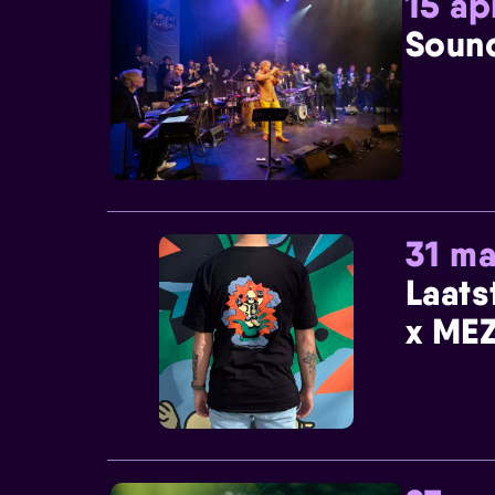
15 ap
Sound
31 ma
Laats
x MEZ