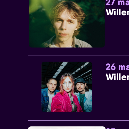
27 ma
Wille
26 ma
Wille