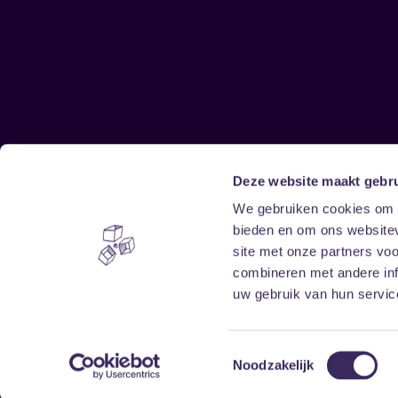
Deze website maakt gebru
Sitemap
We gebruiken cookies om c
bieden en om ons websitev
Home
Disclaimer
site met onze partners vo
Vrijwilligers
Toegankelijkheid
combineren met andere inf
Verhuur
Privacy & cookies
uw gebruik van hun service
Toestemmingsselectie
Noodzakelijk