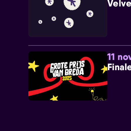
Velve
11 n
Final