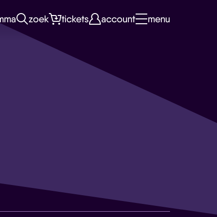
mma
zoek
tickets
account
menu