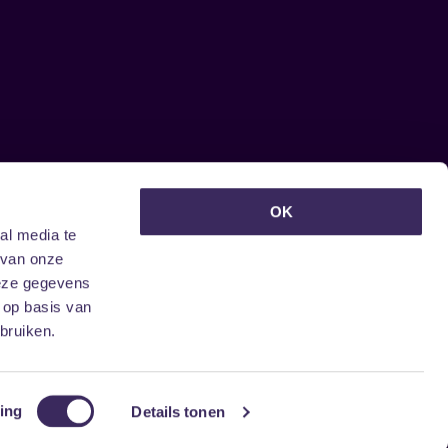
euwsbrief ontvangen?
OK
al media te
 van onze
deze gegevens
 op basis van
bruiken.
ing
Details tonen