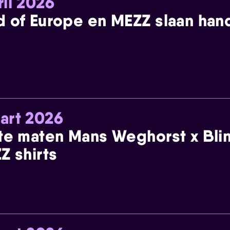
ril 2026
 of Europe en MEZZ slaan han
art 2026
te maten Mans Weghorst x Blin
Z shirts