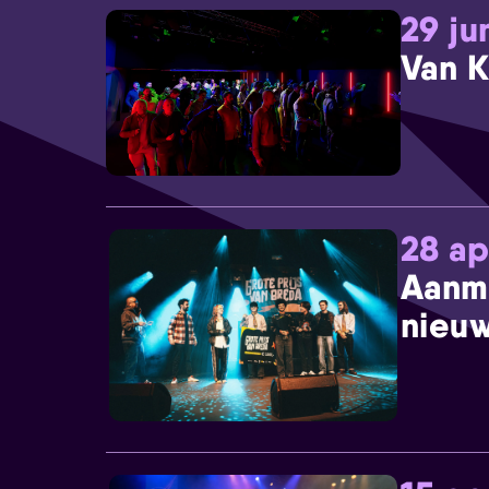
29 ju
Van K
28 ap
Aanm
nieuw