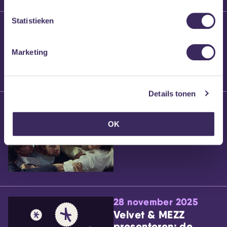
Statistieken
25 maart 2026
Willem’s Blog:
Brennt Vanneste
Marketing
Details tonen
24 maart 2026
Willem’s Blog: Ão
OK
28 november 2025
Velvet & MEZZ
presenteren: de