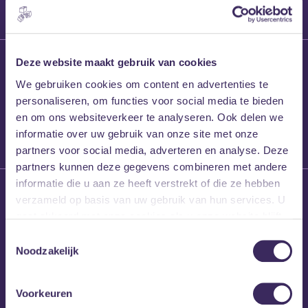
27 maart 2026
Deze website maakt gebruik van cookies
Willem’s Blog:
We gebruiken cookies om content en advertenties te
Frans Kalf
personaliseren, om functies voor social media te bieden
en om ons websiteverkeer te analyseren. Ook delen we
informatie over uw gebruik van onze site met onze
partners voor social media, adverteren en analyse. Deze
partners kunnen deze gegevens combineren met andere
informatie die u aan ze heeft verstrekt of die ze hebben
26 maart 2026
verzameld op basis van uw gebruik van hun services. U
Willem’s Blog: High
gaat akkoord met onze cookies als u onze website blijft
Hi
gebruiken.
Toestemmingsselectie
Noodzakelijk
Voorkeuren