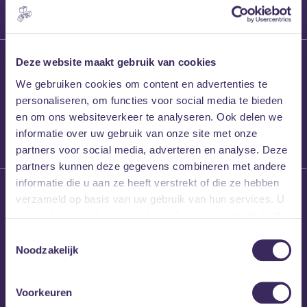
27 maart 2026
Deze website maakt gebruik van cookies
Willem’s Blog:
We gebruiken cookies om content en advertenties te
Frans Kalf
personaliseren, om functies voor social media te bieden
en om ons websiteverkeer te analyseren. Ook delen we
informatie over uw gebruik van onze site met onze
partners voor social media, adverteren en analyse. Deze
partners kunnen deze gegevens combineren met andere
informatie die u aan ze heeft verstrekt of die ze hebben
26 maart 2026
verzameld op basis van uw gebruik van hun services. U
Willem’s Blog: High
gaat akkoord met onze cookies als u onze website blijft
Hi
gebruiken.
Toestemmingsselectie
Noodzakelijk
Voorkeuren