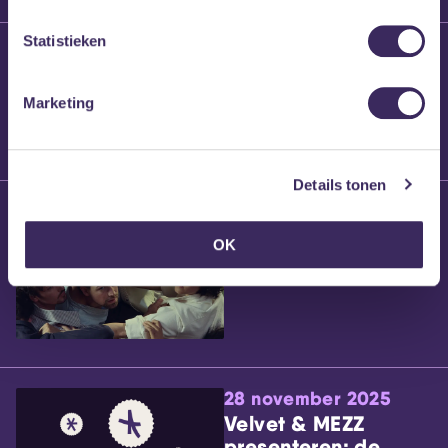
Statistieken
25 maart 2026
Willem’s Blog:
Brennt Vanneste
Marketing
Details tonen
24 maart 2026
Willem’s Blog: Ão
OK
28 november 2025
Velvet & MEZZ
presenteren: de