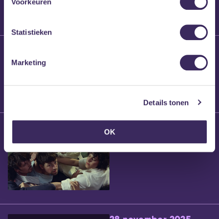
Voorkeuren
Statistieken
25 maart 2026
Willem’s Blog:
Marketing
Brennt Vanneste
Details tonen
24 maart 2026
OK
Willem’s Blog: Ão