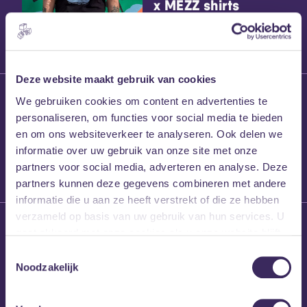
x MEZZ shirts
Deze website maakt gebruik van cookies
27 maart 2026
We gebruiken cookies om content en advertenties te
Willem’s Blog:
personaliseren, om functies voor social media te bieden
Frans Kalf
en om ons websiteverkeer te analyseren. Ook delen we
informatie over uw gebruik van onze site met onze
partners voor social media, adverteren en analyse. Deze
partners kunnen deze gegevens combineren met andere
informatie die u aan ze heeft verstrekt of die ze hebben
verzameld op basis van uw gebruik van hun services. U
26 maart 2026
gaat akkoord met onze cookies als u onze website blijft
Willem’s Blog: High
gebruiken.
Hi
Toestemmingsselectie
Noodzakelijk