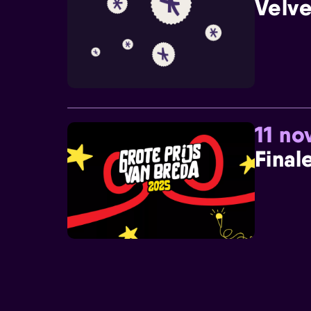
Velve
11 n
Final