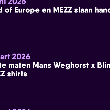
ril 2026
 of Europe en MEZZ slaan han
art 2026
te maten Mans Weghorst x Blin
Z shirts