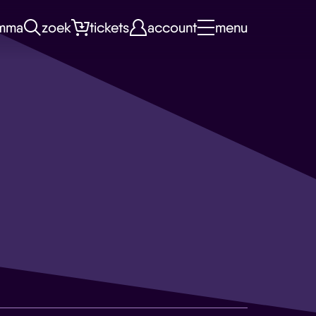
mma
zoek
tickets
account
menu