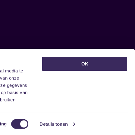
euwsbrief ontvangen?
OK
al media te
 van onze
deze gegevens
 op basis van
bruiken.
ing
Details tonen