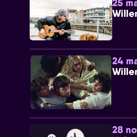
25 ma
Wille
24 ma
Wille
28 n