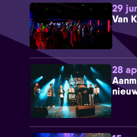
29 ju
Van K
28 ap
Aanm
nieuw