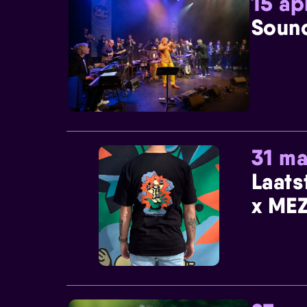
15 ap
Sound
31 ma
Laats
x MEZ