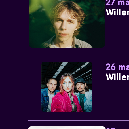
27 ma
Wille
26 ma
Wille