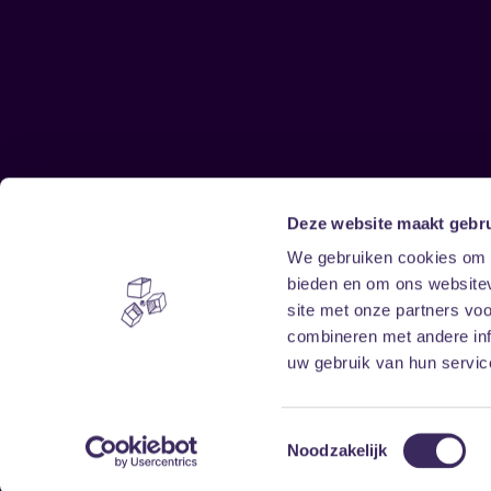
Deze website maakt gebru
Sitemap
We gebruiken cookies om c
bieden en om ons websitev
Home
Disclaimer
site met onze partners vo
Vrijwilligers
Toegankelijkheid
combineren met andere inf
Verhuur
Privacy & cookies
uw gebruik van hun service
Toestemmingsselectie
Noodzakelijk