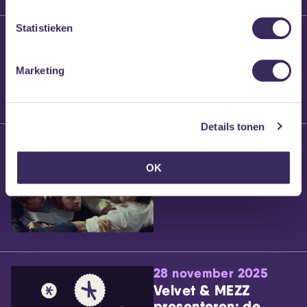
Statistieken
25 maart 2026
Willem’s Blog:
Brennt Vanneste
Marketing
Details tonen
24 maart 2026
Willem’s Blog: Ão
OK
28 november 2025
Velvet & MEZZ
presenteren: de