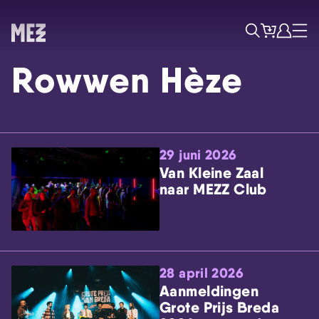
Tickets
Account
Progr
Menu
Zoek
Rowwen Hèze
29 juni 2026
Van Kleine Zaal
naar MEZZ Club
Skip navigatie
28 april 2026
Aanmeldingen
Grote Prijs Breda