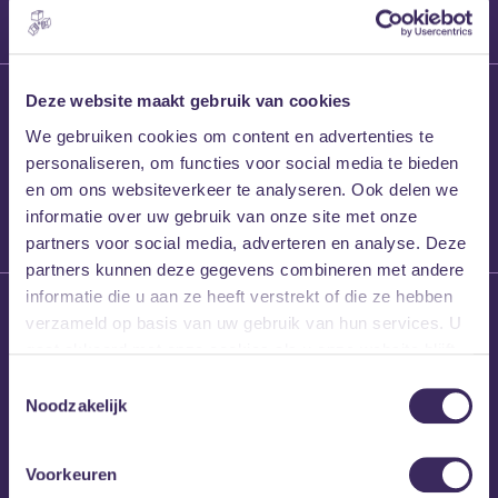
27 maart 2026
Deze website maakt gebruik van cookies
Willem’s Blog:
We gebruiken cookies om content en advertenties te
Frans Kalf
personaliseren, om functies voor social media te bieden
en om ons websiteverkeer te analyseren. Ook delen we
informatie over uw gebruik van onze site met onze
partners voor social media, adverteren en analyse. Deze
partners kunnen deze gegevens combineren met andere
informatie die u aan ze heeft verstrekt of die ze hebben
26 maart 2026
verzameld op basis van uw gebruik van hun services. U
Willem’s Blog: High
gaat akkoord met onze cookies als u onze website blijft
Hi
gebruiken.
Toestemmingsselectie
Noodzakelijk
Voorkeuren