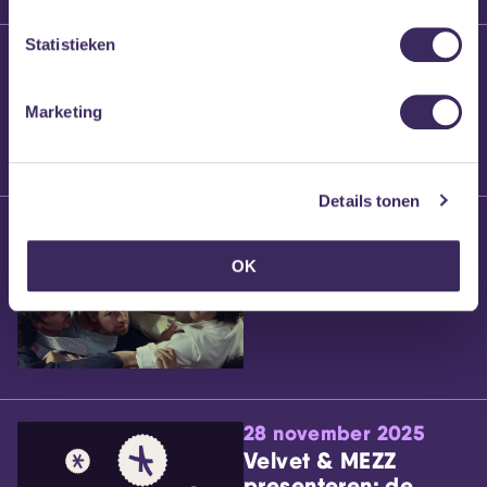
Statistieken
25 maart 2026
Willem’s Blog:
Brennt Vanneste
Marketing
Details tonen
24 maart 2026
Willem’s Blog: Ão
OK
28 november 2025
Velvet & MEZZ
presenteren: de