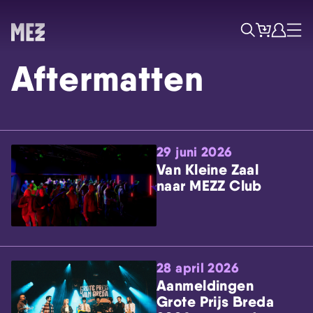
Tickets
Account
Progr
Menu
Zoek
Aftermatten
29 juni 2026
Van Kleine Zaal
naar MEZZ Club
Skip navigatie
28 april 2026
Aanmeldingen
Grote Prijs Breda