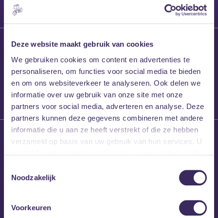
27 maart 2026
Deze website maakt gebruik van cookies
Willem’s Blog:
We gebruiken cookies om content en advertenties te
Frans Kalf
personaliseren, om functies voor social media te bieden
en om ons websiteverkeer te analyseren. Ook delen we
informatie over uw gebruik van onze site met onze
partners voor social media, adverteren en analyse. Deze
partners kunnen deze gegevens combineren met andere
informatie die u aan ze heeft verstrekt of die ze hebben
26 maart 2026
verzameld op basis van uw gebruik van hun services. U
Willem’s Blog: High
gaat akkoord met onze cookies als u onze website blijft
Hi
gebruiken.
Toestemmingsselectie
Noodzakelijk
Voorkeuren