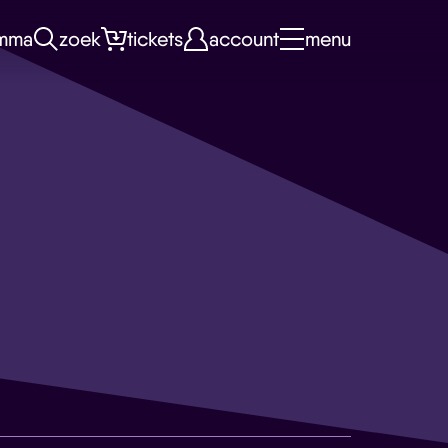
mma
zoek
tickets
account
menu