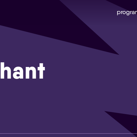
progra
hant
Skip navigatie