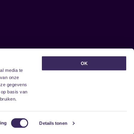
euwsbrief ontvangen?
OK
al media te
 van onze
deze gegevens
 op basis van
bruiken.
ing
Details tonen