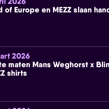
ril 2026
 of Europe en MEZZ slaan han
art 2026
te maten Mans Weghorst x Blin
Z shirts