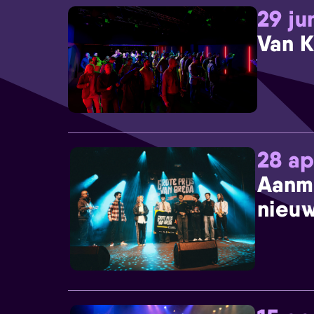
29 ju
Van K
28 ap
Aanm
nieuw