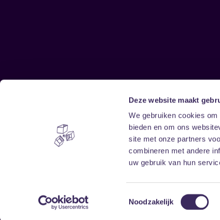
Deze website maakt gebru
Sitemap
We gebruiken cookies om c
bieden en om ons websitev
Home
Disclaimer
site met onze partners vo
Vrijwilligers
Toegankelijkheid
combineren met andere inf
Verhuur
Privacy & cookies
uw gebruik van hun service
Toestemmingsselectie
Noodzakelijk