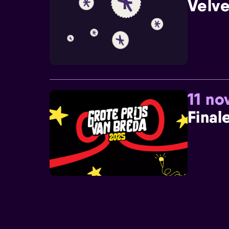
Velve
11 n
Final