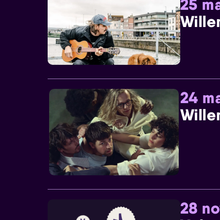
25 ma
Wille
24 ma
Wille
28 n