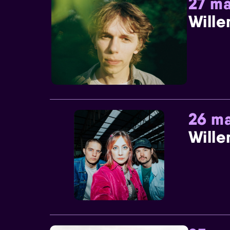
27 ma
Wille
26 ma
Wille