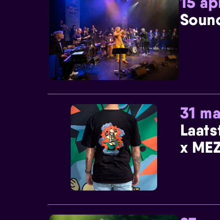
15 ap
Sound
31 ma
Laats
x MEZ