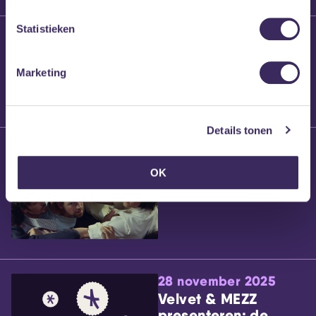
Statistieken
25 maart 2026
Willem’s Blog:
Brennt Vanneste
Marketing
Details tonen
24 maart 2026
Willem’s Blog: Ão
OK
28 november 2025
Velvet & MEZZ
presenteren: de