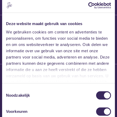
27 maart 2026
Deze website maakt gebruik van cookies
Willem’s Blog:
We gebruiken cookies om content en advertenties te
Frans Kalf
personaliseren, om functies voor social media te bieden
en om ons websiteverkeer te analyseren. Ook delen we
informatie over uw gebruik van onze site met onze
partners voor social media, adverteren en analyse. Deze
partners kunnen deze gegevens combineren met andere
informatie die u aan ze heeft verstrekt of die ze hebben
26 maart 2026
verzameld op basis van uw gebruik van hun services. U
Willem’s Blog: High
gaat akkoord met onze cookies als u onze website blijft
Hi
gebruiken.
Toestemmingsselectie
Noodzakelijk
Voorkeuren