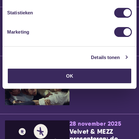
Statistieken
25 maart 2026
Willem’s Blog:
Brennt Vanneste
Marketing
Details tonen
24 maart 2026
Willem’s Blog: Ão
OK
28 november 2025
Velvet & MEZZ
presenteren: de