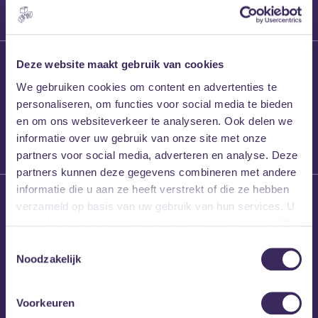
27 maart 2026
Deze website maakt gebruik van cookies
Willem’s Blog:
We gebruiken cookies om content en advertenties te
Frans Kalf
personaliseren, om functies voor social media te bieden
en om ons websiteverkeer te analyseren. Ook delen we
informatie over uw gebruik van onze site met onze
partners voor social media, adverteren en analyse. Deze
partners kunnen deze gegevens combineren met andere
informatie die u aan ze heeft verstrekt of die ze hebben
26 maart 2026
verzameld op basis van uw gebruik van hun services. U
Willem’s Blog: High
gaat akkoord met onze cookies als u onze website blijft
Hi
gebruiken.
Toestemmingsselectie
Noodzakelijk
Voorkeuren