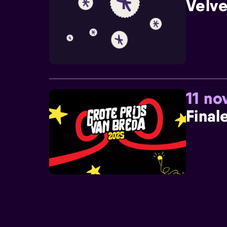
Velve
11 n
Final