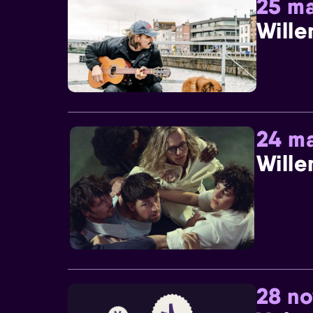
25 ma
Wille
24 ma
Wille
28 n