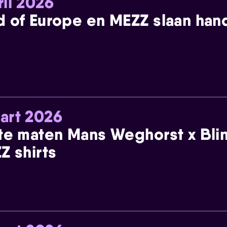
ril 2026
 of Europe en MEZZ slaan han
art 2026
te maten Mans Weghorst x Blin
Z shirts