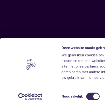
Deze website maakt gebru
Sitemap
We gebruiken cookies om c
bieden en om ons websitev
Home
Disclaimer
site met onze partners vo
Vrijwilligers
Toegankelijkheid
combineren met andere inf
Verhuur
Privacy & cookies
uw gebruik van hun service
Toestemmingsselectie
Noodzakelijk