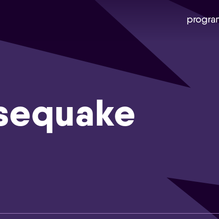
progra
sequake
Skip navigatie