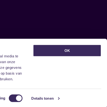
euwsbrief ontvangen?
OK
al media te
 van onze
deze gegevens
 op basis van
bruiken.
ing
Details tonen