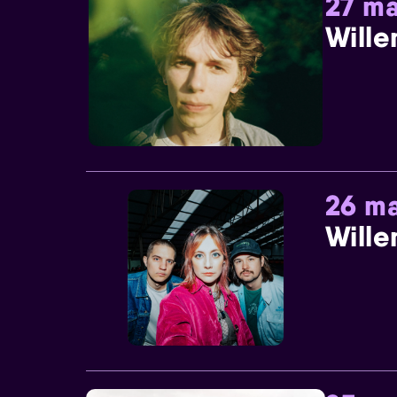
27 ma
Wille
26 ma
Wille