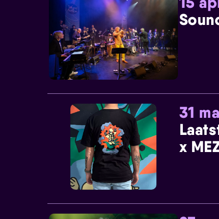
15 ap
Sound
31 ma
Laats
x MEZ