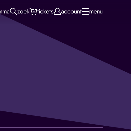
mma
zoek
tickets
account
menu