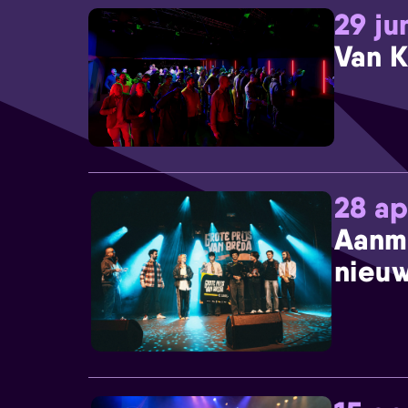
29 ju
Van K
28 ap
Aanm
nieuw