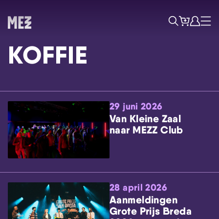
Tickets
Account
Progr
Menu
Zoek
KOFFIE
29 juni 2026
Van Kleine Zaal
naar MEZZ Club
Skip navigatie
28 april 2026
Aanmeldingen
Grote Prijs Breda