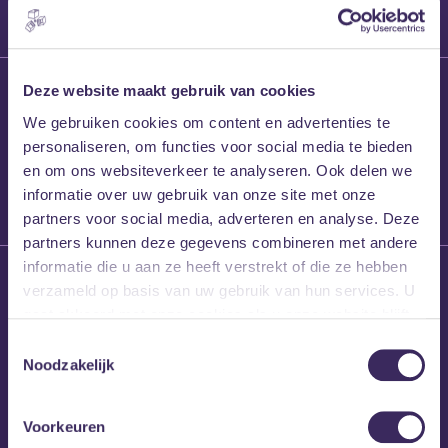
27 maart 2026
Deze website maakt gebruik van cookies
Willem’s Blog:
We gebruiken cookies om content en advertenties te
Frans Kalf
personaliseren, om functies voor social media te bieden
en om ons websiteverkeer te analyseren. Ook delen we
informatie over uw gebruik van onze site met onze
partners voor social media, adverteren en analyse. Deze
partners kunnen deze gegevens combineren met andere
informatie die u aan ze heeft verstrekt of die ze hebben
26 maart 2026
verzameld op basis van uw gebruik van hun services. U
Willem’s Blog: High
gaat akkoord met onze cookies als u onze website blijft
Hi
gebruiken.
Toestemmingsselectie
Noodzakelijk
Voorkeuren