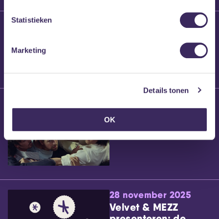
Statistieken
25 maart 2026
Willem’s Blog:
Brennt Vanneste
Marketing
Details tonen
24 maart 2026
Willem’s Blog: Ão
OK
28 november 2025
Velvet & MEZZ
presenteren: de