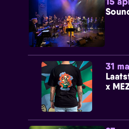
15 ap
Sound
31 ma
Laats
x MEZ