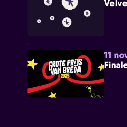
Velve
11 n
Final