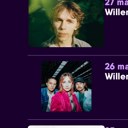
27 ma
Wille
26 ma
Wille