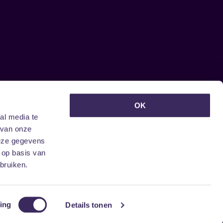
euwsbrief ontvangen?
OK
al media te
 van onze
deze gegevens
 op basis van
bruiken.
ing
Details tonen