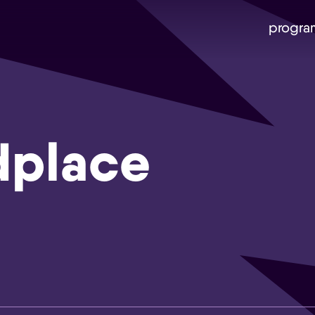
progra
dplace
Skip navigatie