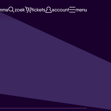
mma
zoek
tickets
account
menu