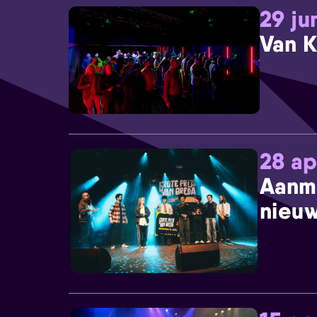
29 ju
Van K
28 ap
Aanm
nieuw