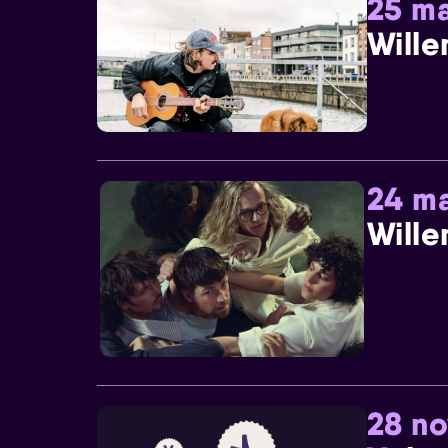
25 ma
Wille
24 ma
Wille
28 n