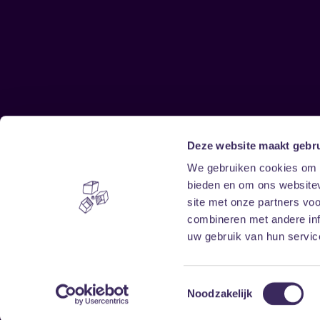
Deze website maakt gebru
Sitemap
We gebruiken cookies om c
bieden en om ons websitev
Home
Disclaimer
site met onze partners vo
Vrijwilligers
Toegankelijkheid
combineren met andere inf
Verhuur
Privacy & cookies
uw gebruik van hun service
Toestemmingsselectie
Noodzakelijk