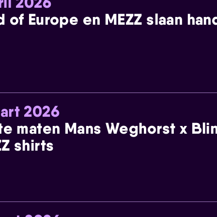
ril 2026
 of Europe en MEZZ slaan han
art 2026
te maten Mans Weghorst x Blin
Z shirts