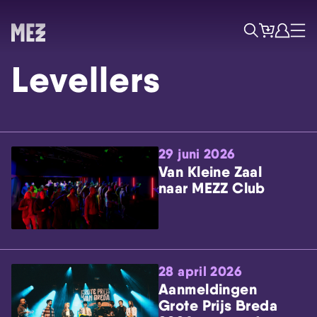
Tickets
Account
Progr
Menu
Zoek
Levellers
29 juni 2026
Van Kleine Zaal
naar MEZZ Club
Skip navigatie
28 april 2026
Aanmeldingen
Grote Prijs Breda