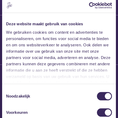
27 maart 2026
Deze website maakt gebruik van cookies
Willem’s Blog:
We gebruiken cookies om content en advertenties te
Frans Kalf
personaliseren, om functies voor social media te bieden
en om ons websiteverkeer te analyseren. Ook delen we
informatie over uw gebruik van onze site met onze
partners voor social media, adverteren en analyse. Deze
partners kunnen deze gegevens combineren met andere
informatie die u aan ze heeft verstrekt of die ze hebben
26 maart 2026
verzameld op basis van uw gebruik van hun services. U
Willem’s Blog: High
gaat akkoord met onze cookies als u onze website blijft
Hi
gebruiken.
Toestemmingsselectie
Noodzakelijk
Voorkeuren