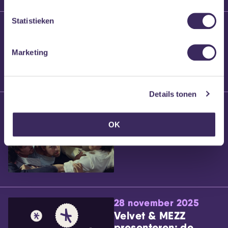
Statistieken
25 maart 2026
Willem’s Blog:
Brennt Vanneste
Marketing
Details tonen
24 maart 2026
Willem’s Blog: Ão
OK
28 november 2025
Velvet & MEZZ
presenteren: de