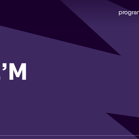
progra
z’M
Skip navigatie