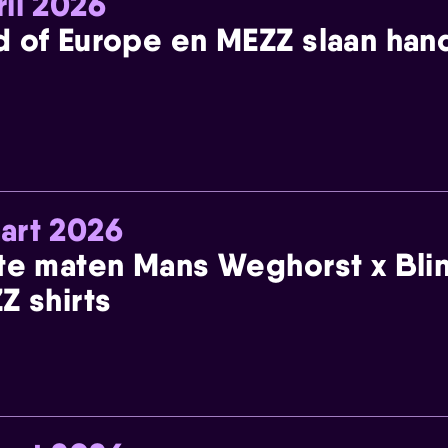
ril 2026
 of Europe en MEZZ slaan han
art 2026
te maten Mans Weghorst x Blin
Z shirts