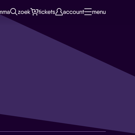
mma
zoek
tickets
account
menu