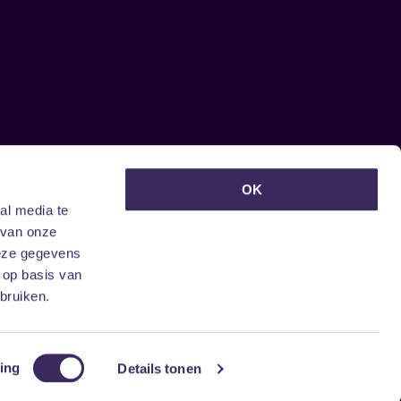
euwsbrief ontvangen?
OK
al media te
 van onze
deze gegevens
 op basis van
bruiken.
ing
Details tonen