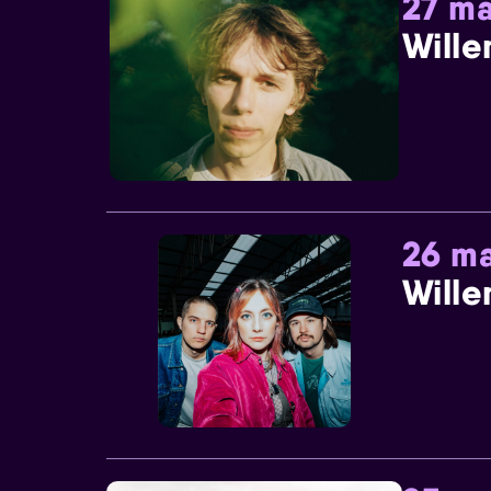
27 ma
Wille
26 ma
Wille