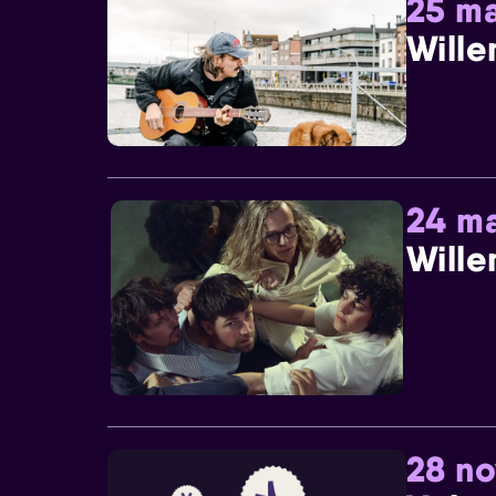
25 ma
Wille
24 ma
Wille
28 n