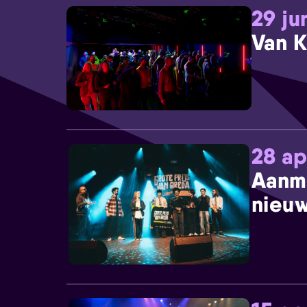
29 ju
Van K
28 ap
Aanm
nieuw