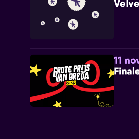
Velve
11 n
Final