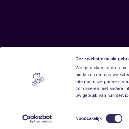
Deze website maakt gebru
Sitemap
We gebruiken cookies om c
bieden en om ons websitev
Home
Disclaimer
site met onze partners vo
Vrijwilligers
Toegankelijkheid
combineren met andere inf
Verhuur
Privacy & cookies
uw gebruik van hun service
Toestemmingsselectie
Noodzakelijk