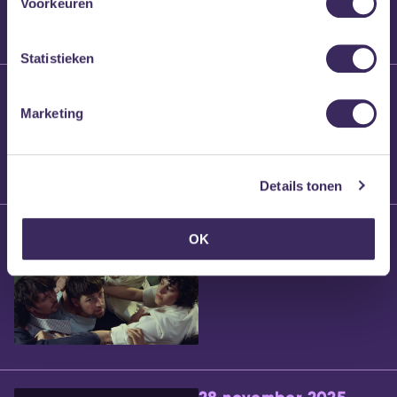
Voorkeuren
Statistieken
25 maart 2026
Willem’s Blog:
Marketing
Brennt Vanneste
Details tonen
24 maart 2026
OK
Willem’s Blog: Ão