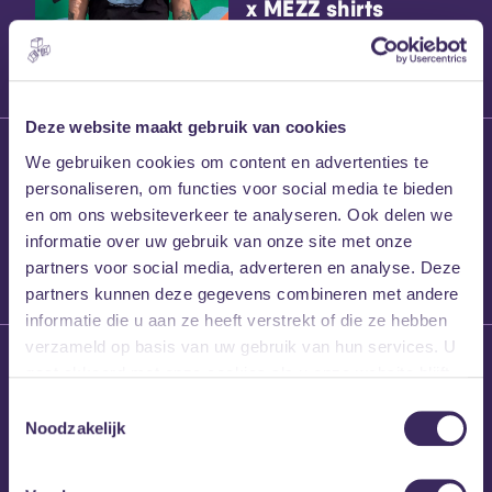
x MEZZ shirts
Deze website maakt gebruik van cookies
27 maart 2026
We gebruiken cookies om content en advertenties te
Willem’s Blog:
personaliseren, om functies voor social media te bieden
Frans Kalf
en om ons websiteverkeer te analyseren. Ook delen we
informatie over uw gebruik van onze site met onze
partners voor social media, adverteren en analyse. Deze
partners kunnen deze gegevens combineren met andere
informatie die u aan ze heeft verstrekt of die ze hebben
verzameld op basis van uw gebruik van hun services. U
26 maart 2026
gaat akkoord met onze cookies als u onze website blijft
Willem’s Blog: High
gebruiken.
Hi
Toestemmingsselectie
Noodzakelijk