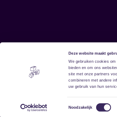
Deze website maakt gebru
Sitemap
We gebruiken cookies om c
bieden en om ons websitev
Home
Disclaimer
site met onze partners vo
Vrijwilligers
Toegankelijkheid
combineren met andere inf
Verhuur
Privacy & cookies
uw gebruik van hun service
Toestemmingsselectie
Noodzakelijk