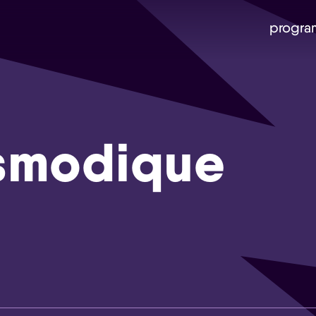
progra
smodique
Skip navigatie