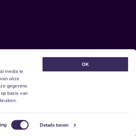
euwsbrief ontvangen?
OK
al media te
 van onze
deze gegevens
 op basis van
bruiken.
ing
Details tonen