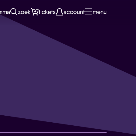
mma
zoek
tickets
account
menu