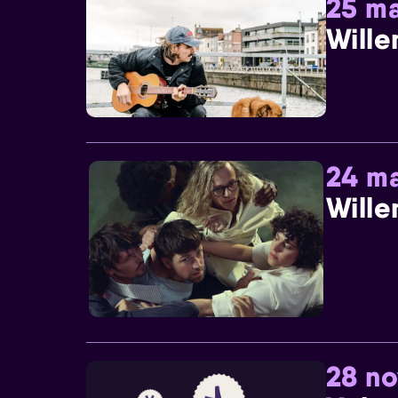
25 ma
Wille
24 ma
Wille
28 n