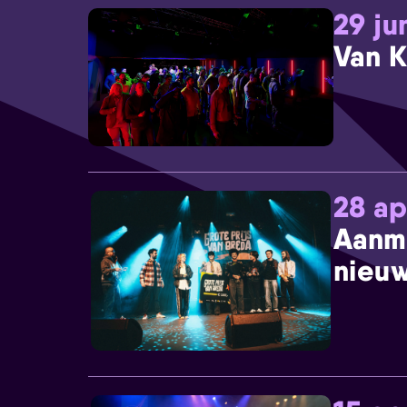
29 ju
Van K
28 ap
Aanm
nieuw