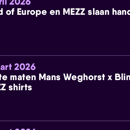
ril 2026
 of Europe en MEZZ slaan han
art 2026
te maten Mans Weghorst x Blin
Z shirts