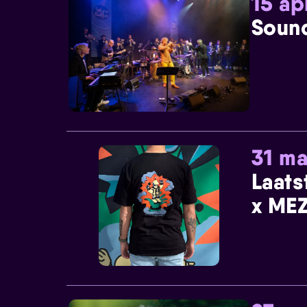
15 ap
Sound
31 ma
Laats
x MEZ