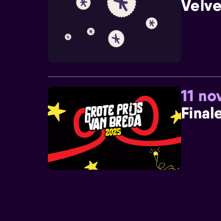
Velve
11 n
Final