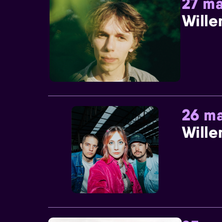
27 ma
Wille
26 ma
Wille