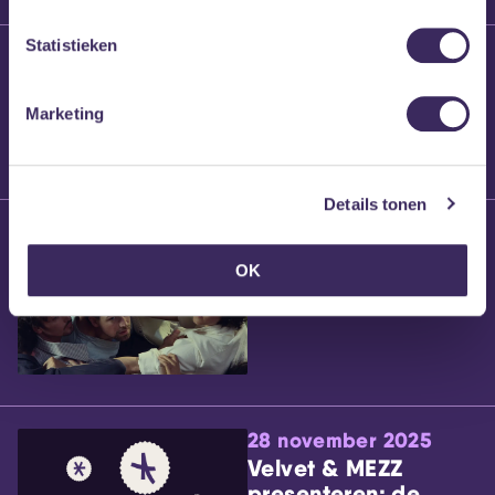
Statistieken
25 maart 2026
Willem’s Blog:
Brennt Vanneste
Marketing
Details tonen
24 maart 2026
Willem’s Blog: Ão
OK
28 november 2025
Velvet & MEZZ
presenteren: de