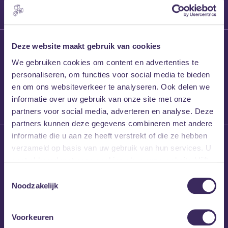
27 maart 2026
Deze website maakt gebruik van cookies
Willem’s Blog:
We gebruiken cookies om content en advertenties te
Frans Kalf
personaliseren, om functies voor social media te bieden
en om ons websiteverkeer te analyseren. Ook delen we
informatie over uw gebruik van onze site met onze
partners voor social media, adverteren en analyse. Deze
partners kunnen deze gegevens combineren met andere
informatie die u aan ze heeft verstrekt of die ze hebben
26 maart 2026
verzameld op basis van uw gebruik van hun services. U
Willem’s Blog: High
gaat akkoord met onze cookies als u onze website blijft
Hi
gebruiken.
Toestemmingsselectie
Noodzakelijk
Voorkeuren