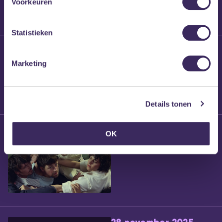
Voorkeuren
Statistieken
25 maart 2026
Willem’s Blog:
Marketing
Brennt Vanneste
Details tonen
24 maart 2026
OK
Willem’s Blog: Ão