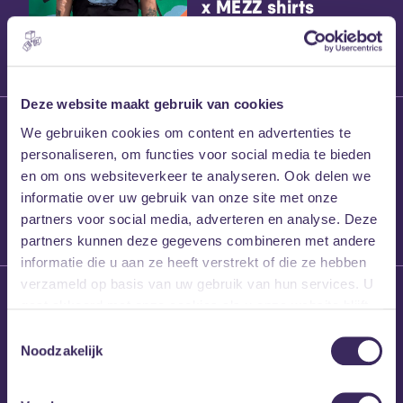
x MEZZ shirts
Deze website maakt gebruik van cookies
27 maart 2026
We gebruiken cookies om content en advertenties te
Willem’s Blog:
personaliseren, om functies voor social media te bieden
Frans Kalf
en om ons websiteverkeer te analyseren. Ook delen we
informatie over uw gebruik van onze site met onze
partners voor social media, adverteren en analyse. Deze
partners kunnen deze gegevens combineren met andere
informatie die u aan ze heeft verstrekt of die ze hebben
verzameld op basis van uw gebruik van hun services. U
26 maart 2026
gaat akkoord met onze cookies als u onze website blijft
Willem’s Blog: High
gebruiken.
Hi
Toestemmingsselectie
Noodzakelijk