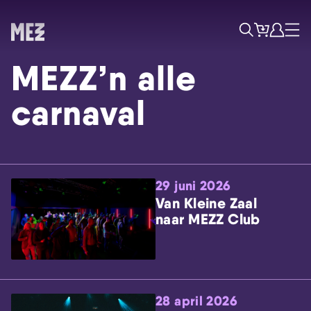
Tickets
Account
Progr
Menu
Zoek
MEZZ’n alle
carnaval
29 juni 2026
Skip navigatie
Van Kleine Zaal
naar MEZZ Club
28 april 2026