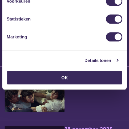
Voorkeuren
Statistieken
25 maart 2026
Willem’s Blog:
Marketing
Brennt Vanneste
Details tonen
24 maart 2026
OK
Willem’s Blog: Ão