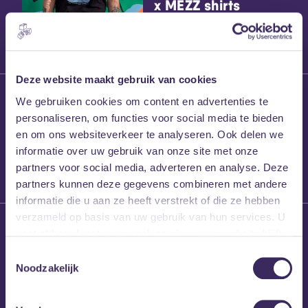
x MEZZ shirts
Deze website maakt gebruik van cookies
27 maart 2026
We gebruiken cookies om content en advertenties te
Willem’s Blog:
personaliseren, om functies voor social media te bieden
Frans Kalf
en om ons websiteverkeer te analyseren. Ook delen we
informatie over uw gebruik van onze site met onze
partners voor social media, adverteren en analyse. Deze
partners kunnen deze gegevens combineren met andere
informatie die u aan ze heeft verstrekt of die ze hebben
verzameld op basis van uw gebruik van hun services. U
26 maart 2026
gaat akkoord met onze cookies als u onze website blijft
Willem’s Blog: High
gebruiken.
Hi
Toestemmingsselectie
Noodzakelijk