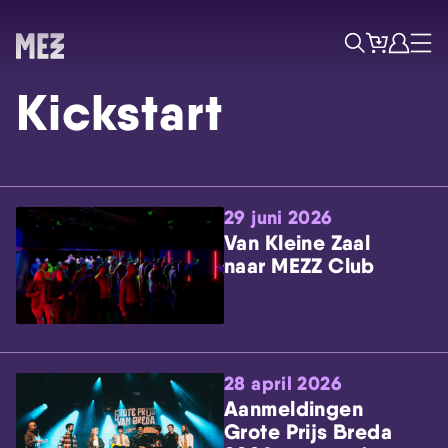
Tickets
Account
Progr
Menu
Zoek
Kickstart
29 juni 2026
Van Kleine Zaal
naar MEZZ Club
Skip navigatie
28 april 2026
Aanmeldingen
Grote Prijs Breda