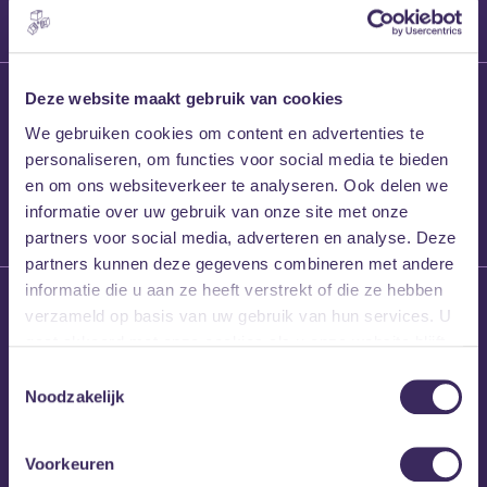
27 maart 2026
Deze website maakt gebruik van cookies
Willem’s Blog:
We gebruiken cookies om content en advertenties te
Frans Kalf
personaliseren, om functies voor social media te bieden
en om ons websiteverkeer te analyseren. Ook delen we
informatie over uw gebruik van onze site met onze
partners voor social media, adverteren en analyse. Deze
partners kunnen deze gegevens combineren met andere
informatie die u aan ze heeft verstrekt of die ze hebben
26 maart 2026
verzameld op basis van uw gebruik van hun services. U
Willem’s Blog: High
gaat akkoord met onze cookies als u onze website blijft
Hi
gebruiken.
Toestemmingsselectie
Noodzakelijk
Voorkeuren