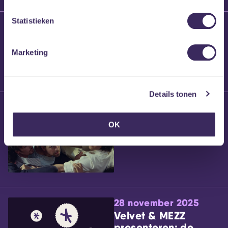
Statistieken
25 maart 2026
Willem’s Blog:
Brennt Vanneste
Marketing
Details tonen
24 maart 2026
Willem’s Blog: Ão
OK
28 november 2025
Velvet & MEZZ
presenteren: de