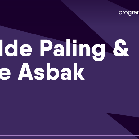
progra
de Paling &
ze Asbak
Skip navigatie