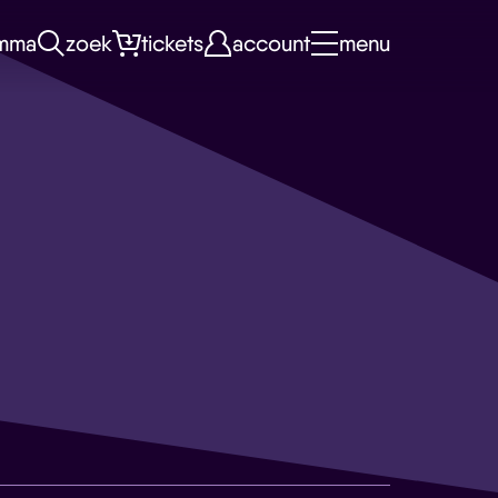
mma
zoek
tickets
account
menu