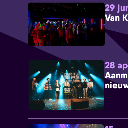
29 ju
Van K
28 ap
Aanm
nieuw