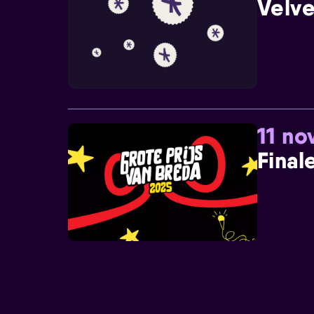
Velve
11 n
Final