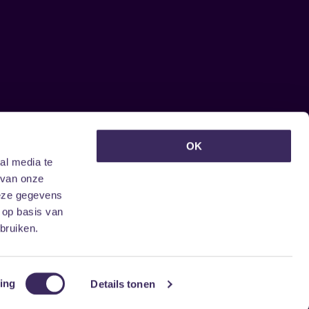
euwsbrief ontvangen?
OK
al media te
 van onze
deze gegevens
 op basis van
bruiken.
ing
Details tonen