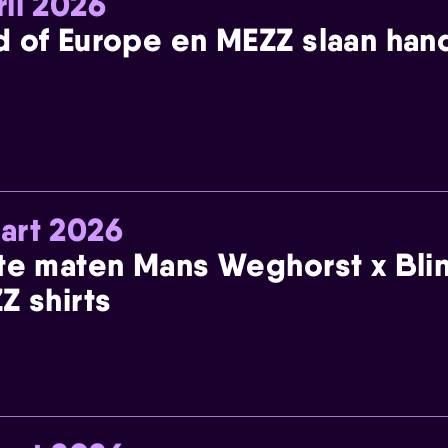
ril 2026
 of Europe en MEZZ slaan han
art 2026
te maten Mans Weghorst x Blin
Z shirts