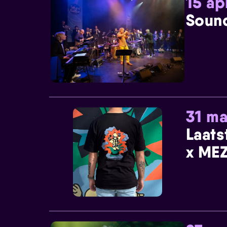
15 ap
Sound
31 ma
Laats
x MEZ