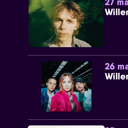
27 ma
Wille
26 ma
Wille