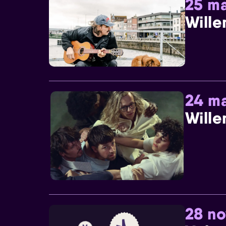
25 ma
Wille
24 ma
Wille
28 n