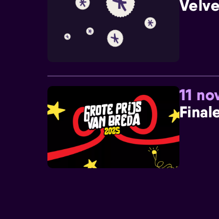
Velve
11 n
Final