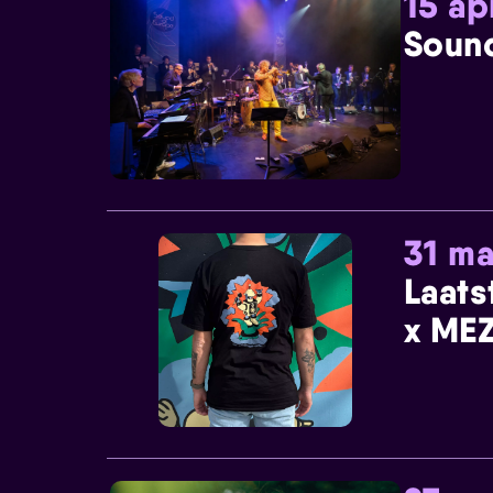
15 ap
Sound
31 ma
Laats
x MEZ