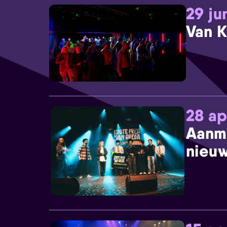
29 ju
Van K
28 ap
Aanm
nieuw