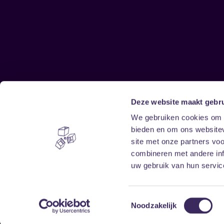
Deze website maakt gebru
Sitemap
We gebruiken cookies om c
bieden en om ons websitev
Home
Disclaimer
site met onze partners vo
Vrijwilligers
Toegankelijkheid
combineren met andere inf
Verhuur
Privacy & cookies
uw gebruik van hun service
Toestemmingsselectie
Noodzakelijk