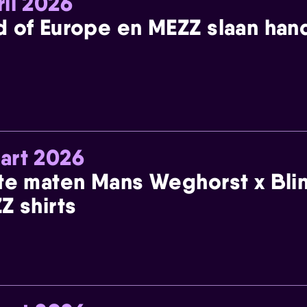
ril 2026
 of Europe en MEZZ slaan han
art 2026
te maten Mans Weghorst x Blin
Z shirts