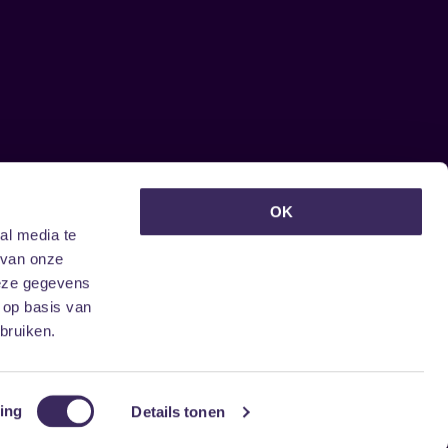
euwsbrief ontvangen?
OK
al media te
 van onze
deze gegevens
 op basis van
bruiken.
ing
Details tonen