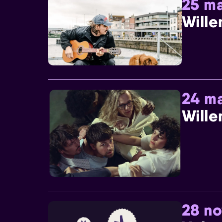
25 ma
Wille
24 ma
Wille
28 n