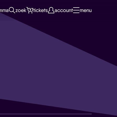
mma
zoek
tickets
account
menu