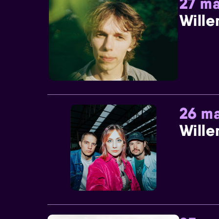
27 ma
Wille
26 ma
Wille