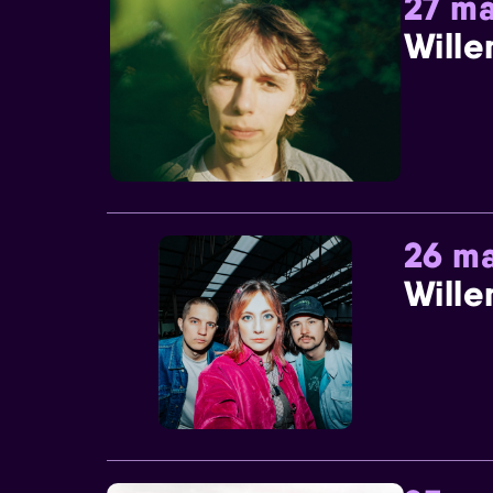
27 ma
Wille
26 ma
Wille