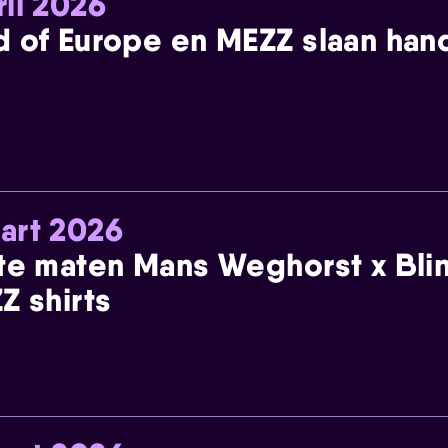
ril 2026
 of Europe en MEZZ slaan han
art 2026
te maten Mans Weghorst x Blin
Z shirts