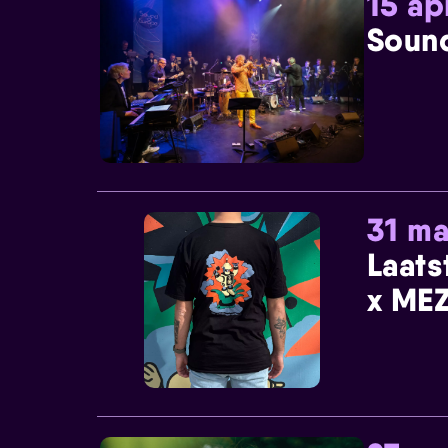
15 ap
Sound
31 ma
Laats
x MEZ