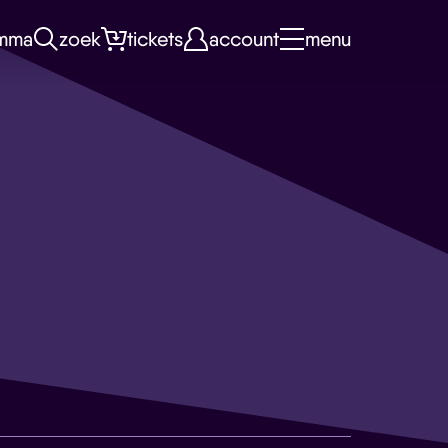
mma
zoek
tickets
account
menu