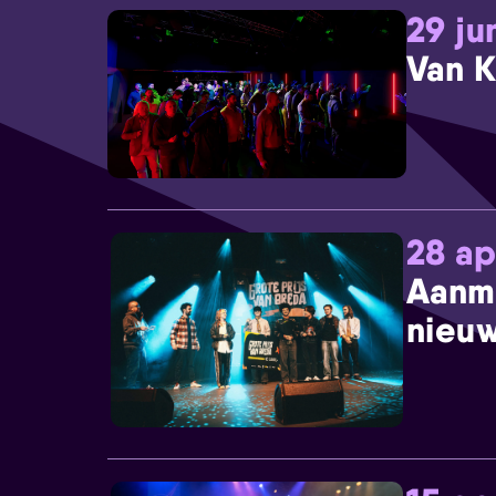
29 ju
Van K
28 ap
Aanm
nieuw