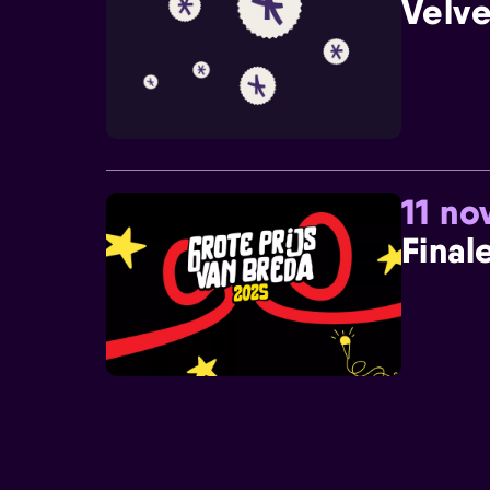
Velve
11 n
Final