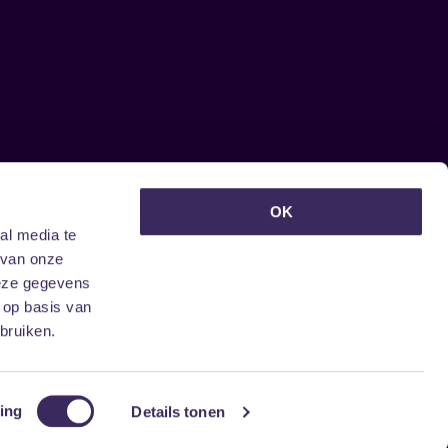
euwsbrief ontvangen?
OK
al media te
 van onze
deze gegevens
 op basis van
bruiken.
ing
Details tonen