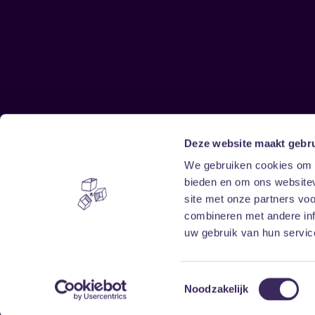
Deze website maakt gebru
Sitemap
We gebruiken cookies om c
bieden en om ons websitev
Home
Disclaimer
site met onze partners vo
Vrijwilligers
Toegankelijkheid
combineren met andere inf
Verhuur
Privacy & cookies
uw gebruik van hun service
Toestemmingsselectie
Noodzakelijk