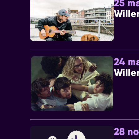
25 ma
Wille
24 ma
Wille
28 n