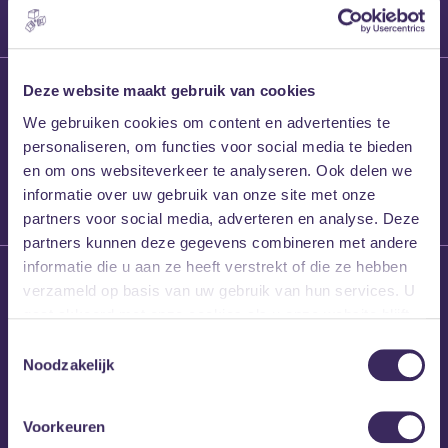
27 maart 2026
Deze website maakt gebruik van cookies
Willem’s Blog:
We gebruiken cookies om content en advertenties te
Frans Kalf
personaliseren, om functies voor social media te bieden
en om ons websiteverkeer te analyseren. Ook delen we
informatie over uw gebruik van onze site met onze
partners voor social media, adverteren en analyse. Deze
partners kunnen deze gegevens combineren met andere
informatie die u aan ze heeft verstrekt of die ze hebben
26 maart 2026
verzameld op basis van uw gebruik van hun services. U
Willem’s Blog: High
gaat akkoord met onze cookies als u onze website blijft
Hi
gebruiken.
Toestemmingsselectie
Noodzakelijk
Voorkeuren