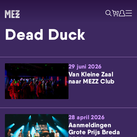
Tickets
Account
Progr
Menu
Zoek
Dead Duck
29 juni 2026
Van Kleine Zaal
naar MEZZ Club
Skip navigatie
28 april 2026
Aanmeldingen
Grote Prijs Breda