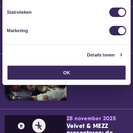
Statistieken
25 maart 2026
Willem’s Blog:
Brennt Vanneste
Marketing
Details tonen
24 maart 2026
Willem’s Blog: Ão
OK
28 november 2025
Velvet & MEZZ
presenteren: de