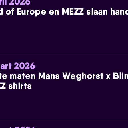
ril 2026
 of Europe en MEZZ slaan han
art 2026
te maten Mans Weghorst x Blin
Z shirts