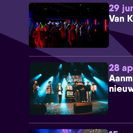
29 ju
Van K
28 ap
Aanm
nieuw