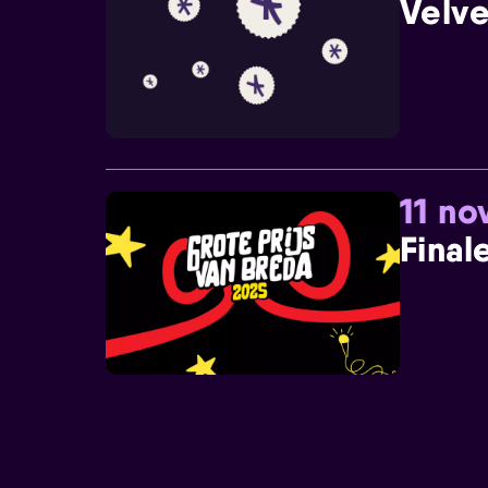
Velve
11 n
Final