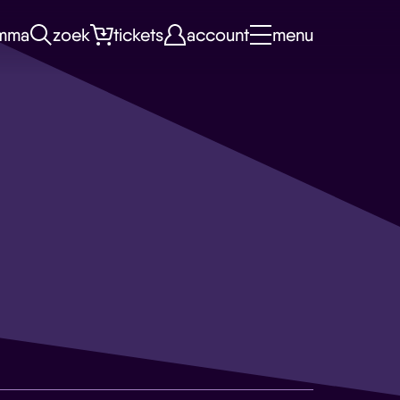
mma
zoek
tickets
account
menu