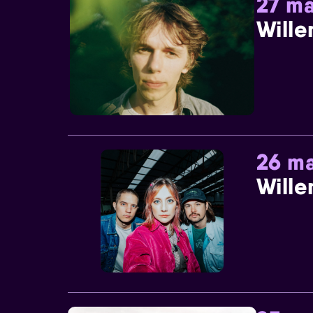
27 ma
Wille
26 ma
Wille