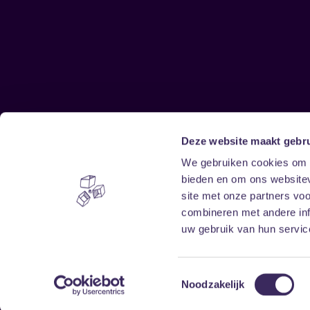
Deze website maakt gebru
Sitemap
We gebruiken cookies om c
bieden en om ons websitev
Home
Disclaimer
site met onze partners vo
Vrijwilligers
Toegankelijkheid
combineren met andere inf
Verhuur
Privacy & cookies
uw gebruik van hun service
Toestemmingsselectie
Noodzakelijk