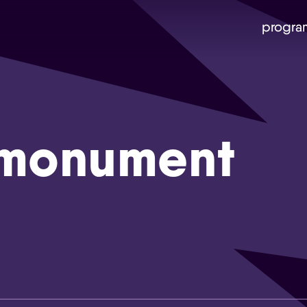
progra
monument
Skip navigatie