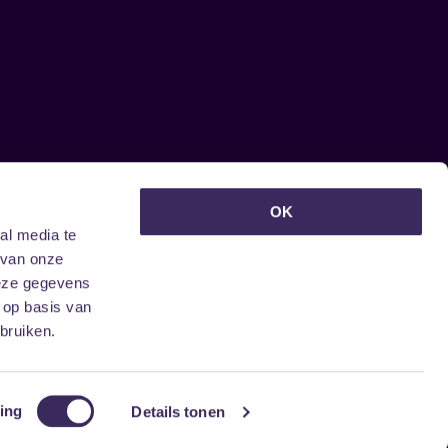
euwsbrief ontvangen?
OK
al media te
 van onze
deze gegevens
 op basis van
bruiken.
ing
Details tonen