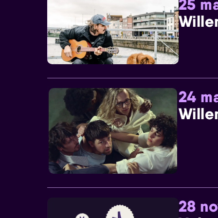
25 ma
Wille
24 ma
Wille
28 n