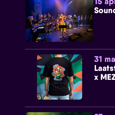
15 ap
Sound
31 ma
Laats
x MEZ