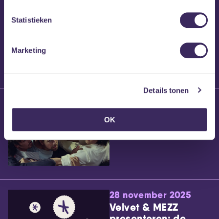
Statistieken
25 maart 2026
Willem’s Blog:
Brennt Vanneste
Marketing
Details tonen
24 maart 2026
Willem’s Blog: Ão
OK
28 november 2025
Velvet & MEZZ
presenteren: de