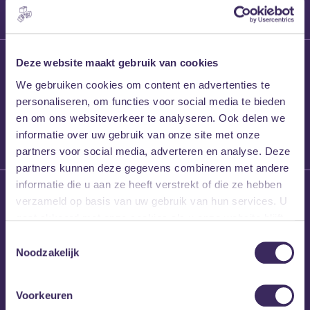
27 maart 2026
Deze website maakt gebruik van cookies
Willem’s Blog:
We gebruiken cookies om content en advertenties te
Frans Kalf
personaliseren, om functies voor social media te bieden
en om ons websiteverkeer te analyseren. Ook delen we
informatie over uw gebruik van onze site met onze
partners voor social media, adverteren en analyse. Deze
partners kunnen deze gegevens combineren met andere
informatie die u aan ze heeft verstrekt of die ze hebben
26 maart 2026
verzameld op basis van uw gebruik van hun services. U
Willem’s Blog: High
gaat akkoord met onze cookies als u onze website blijft
Hi
gebruiken.
Toestemmingsselectie
Noodzakelijk
Voorkeuren