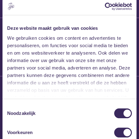
27 maart 2026
Deze website maakt gebruik van cookies
Willem’s Blog:
We gebruiken cookies om content en advertenties te
Frans Kalf
personaliseren, om functies voor social media te bieden
en om ons websiteverkeer te analyseren. Ook delen we
informatie over uw gebruik van onze site met onze
partners voor social media, adverteren en analyse. Deze
partners kunnen deze gegevens combineren met andere
informatie die u aan ze heeft verstrekt of die ze hebben
26 maart 2026
verzameld op basis van uw gebruik van hun services. U
Willem’s Blog: High
gaat akkoord met onze cookies als u onze website blijft
Hi
gebruiken.
Toestemmingsselectie
Noodzakelijk
Voorkeuren