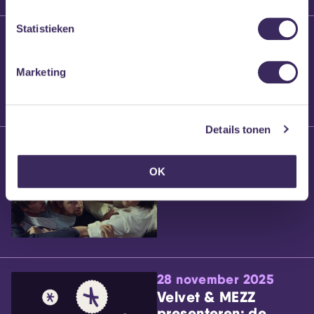
Statistieken
25 maart 2026
Willem’s Blog:
Brennt Vanneste
Marketing
Details tonen
24 maart 2026
Willem’s Blog: Ão
OK
28 november 2025
Velvet & MEZZ
presenteren: de