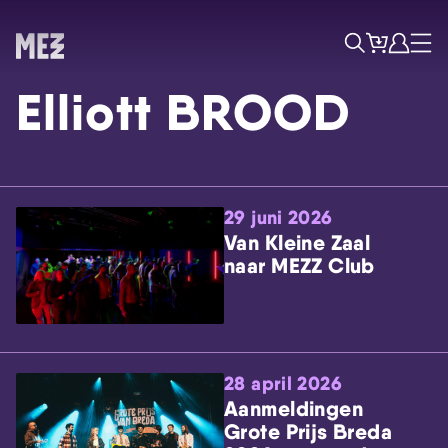
Tickets
Account
Progr
Menu
Zoek
Elliott BROOD
29 juni 2026
Van Kleine Zaal
naar MEZZ Club
Skip navigatie
28 april 2026
Aanmeldingen
Grote Prijs Breda