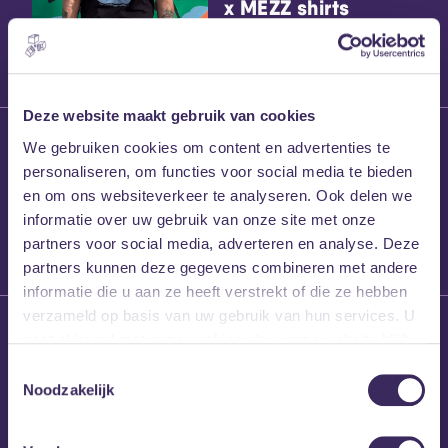
x MEZZ shirts
Deze website maakt gebruik van cookies
27 maart 2026
We gebruiken cookies om content en advertenties te
Willem’s Blog:
personaliseren, om functies voor social media te bieden
Frans Kalf
en om ons websiteverkeer te analyseren. Ook delen we
informatie over uw gebruik van onze site met onze
partners voor social media, adverteren en analyse. Deze
partners kunnen deze gegevens combineren met andere
informatie die u aan ze heeft verstrekt of die ze hebben
verzameld op basis van uw gebruik van hun services. U
26 maart 2026
gaat akkoord met onze cookies als u onze website blijft
Willem’s Blog: High
gebruiken.
Hi
Toestemmingsselectie
Noodzakelijk