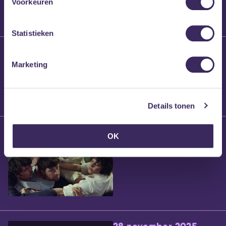
Voorkeuren
Statistieken
25 maart 2026
Willem’s Blog:
Marketing
Brennt Vanneste
Details tonen
24 maart 2026
OK
Willem’s Blog: Ão