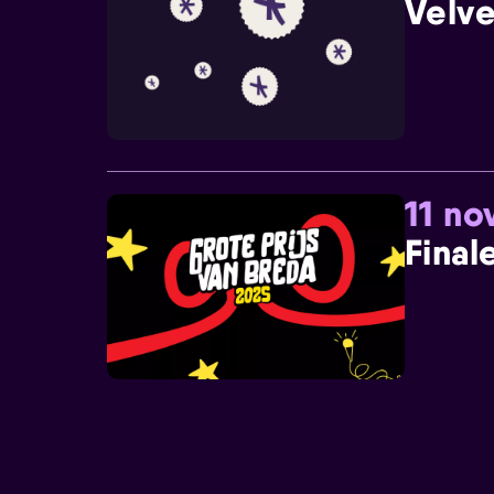
Velve
11 n
Final