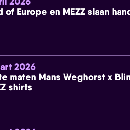
ril 2026
 of Europe en MEZZ slaan han
art 2026
te maten Mans Weghorst x Blin
Z shirts