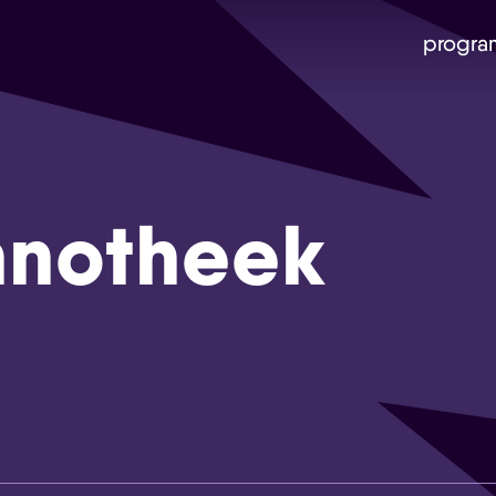
progra
hnotheek
Skip navigatie