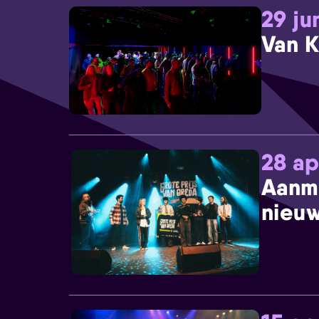
29 ju
Van K
28 ap
Aanm
nieuw