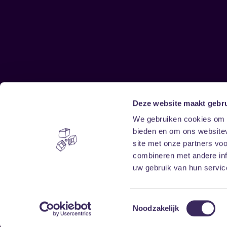
Deze website maakt gebru
Sitemap
We gebruiken cookies om c
bieden en om ons websitev
Home
Disclaimer
site met onze partners vo
Vrijwilligers
Toegankelijkheid
combineren met andere inf
Verhuur
Privacy & cookies
uw gebruik van hun service
Toestemmingsselectie
Noodzakelijk