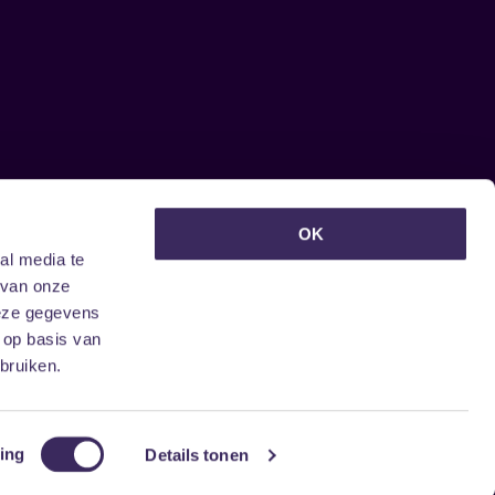
euwsbrief ontvangen?
OK
al media te
 van onze
deze gegevens
 op basis van
bruiken.
ing
Details tonen