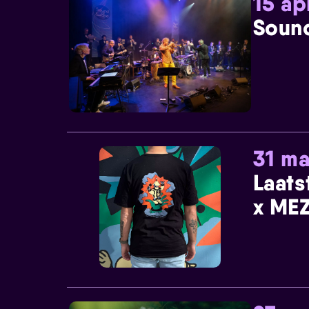
15 ap
Sound
31 ma
Laats
x MEZ