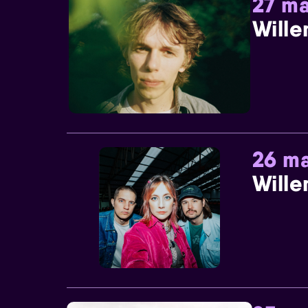
27 ma
Wille
26 ma
Wille