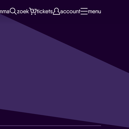
mma
zoek
tickets
account
menu