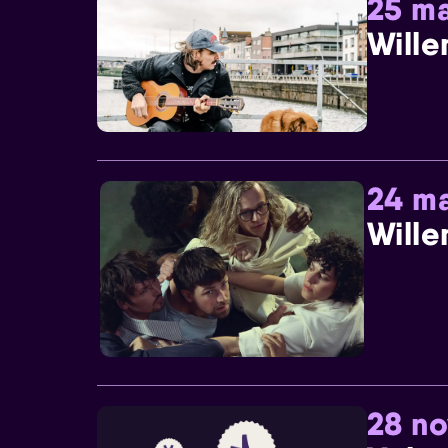
25 ma
Wille
24 ma
Wille
28 n