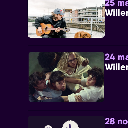
25 ma
Wille
24 ma
Wille
28 n