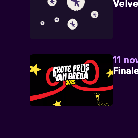
Velve
11 n
Final