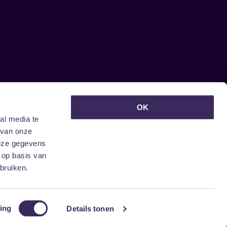
euwsbrief ontvangen?
OK
al media te
 van onze
deze gegevens
 op basis van
bruiken.
ing
Details tonen