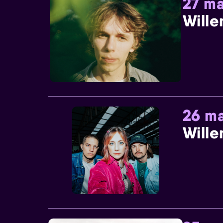
27 ma
Wille
26 ma
Wille