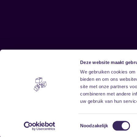
Deze website maakt gebru
Sitemap
We gebruiken cookies om c
bieden en om ons websitev
Home
Disclaimer
site met onze partners vo
Vrijwilligers
Toegankelijkheid
combineren met andere inf
Verhuur
Privacy & cookies
uw gebruik van hun service
Toestemmingsselectie
Noodzakelijk