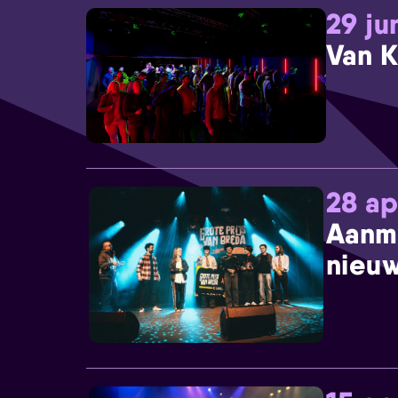
29 ju
Van K
28 ap
Aanm
nieuw