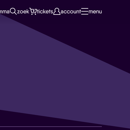
mma
zoek
tickets
account
menu