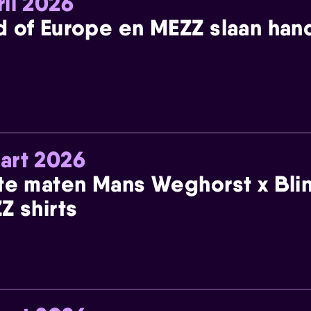
ril 2026
 of Europe en MEZZ slaan han
art 2026
te maten Mans Weghorst x Blin
Z shirts