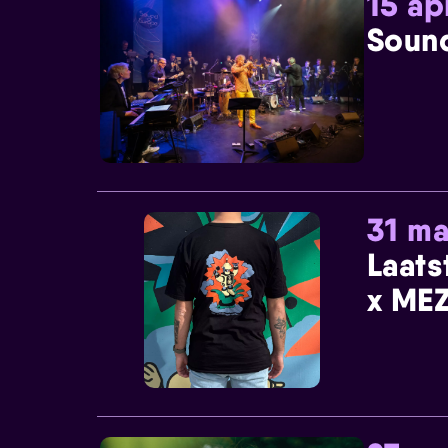
15 ap
Sound
31 ma
Laats
x MEZ